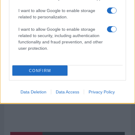
Olbia, le previsioni meteo per lunedì 10 agosto
I want to allow Google to enable storage
2026
related to personalization.
Le ultime offerte di lavoro a Olbia e in Gallura
I want to allow Google to enable storage
related to security, including authentication
functionality and fraud prevention, and other
user protection.
Cumuli di rifiuti a Santa Teresa Gallura, la
segnalazione dei residenti
CONFIRM
Data Deletion
Data Access
Privacy Policy