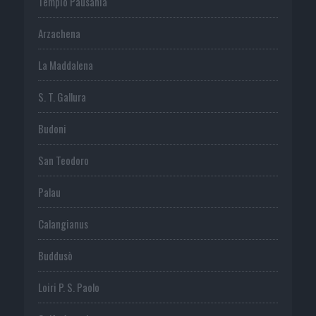
Tempio Pausania
Arzachena
La Maddalena
S. T. Gallura
Budoni
San Teodoro
Palau
Calangianus
Buddusò
Loiri P. S. Paolo