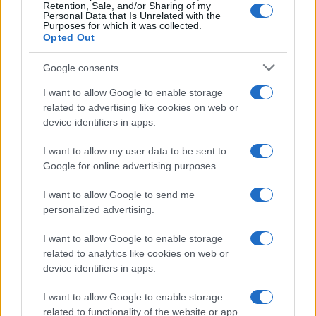
o
r
st
A
Retention, Sale, and/or Sharing of my
Personal Data that Is Unrelated with the
o
p
Purposes for which it was collected.
Opted Out
NOTIZIE RECENTI
k
p
Google consents
Auto prende fuoco sulla strada statale 125 a
I want to allow Google to enable storage
Olbia, cosa è successo
related to advertising like cookies on web or
device identifiers in apps.
Incidente sulla 125 a Olbia, due auto coinvolte:
I want to allow my user data to be sent to
danni ingenti
Google for online advertising purposes.
I want to allow Google to send me
Auto finisce contro un muretto, un ferito ad
personalized advertising.
Arzachena
I want to allow Google to enable storage
related to analytics like cookies on web or
Incidente a Baia Sardinia, scontro tra auto e
device identifiers in apps.
moto: un ferito
I want to allow Google to enable storage
related to functionality of the website or app.