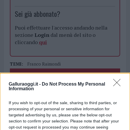
Sei già abbonato?
Puoi effettuare l'accesso andando nella
sezione
Login
dal menù del sito o
cliccando
qui
TEMI:
Franco Raimondi
Inviaci le tue segnalazioni,
Galluraoggi.it -
Do Not Process My Personal
i tuoi video e le tue foto
Information
Su WhatsApp al numero +39
345 356 7512
If you wish to opt-out of the sale, sharing to third parties, or
processing of your personal or sensitive information for
targeted advertising by us, please use the below opt-out
section to confirm your selection. Please note that after your
opt-out request is processed you may continue seeing
Notizie in tempo reale?