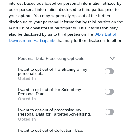
interest-based ads based on personal information utilized by
Entra nel canale telegram di
us or personal information disclosed to third parties prior to
GalluraOggi.it
your opt-out. You may separately opt-out of the further
disclosure of your personal information by third parties on the
IAB’s list of downstream participants. This information may
also be disclosed by us to third parties on the
IAB’s List of
Downstream Participants
that may further disclose it to other
Ricevi le nostre ultime news
third parties.
Please note that this website/app uses one or more Google
Personal Data Processing Opt Outs
da
Google News
services and may gather and store information including but
not limited to your visit or usage behaviour. You may click to
I want to opt-out of the Sharing of my
personal data.
grant or deny consent to Google and its third-party tags to
Opted In
use your data for below specified purposes in below Google
Condividi l'articolo
consent section.
I want to opt-out of the Sale of my
Personal Data.
F
T
Pi
W
S
Opted In
a
w
n
h
h
I want to opt-out of processing my
Personal Data for Targeted Advertising.
ce
it
te
at
a
Articolo precedente
Opted In
b
te
re
s
re
Prossimo articolo
I want to opt-out of Collection, Use,