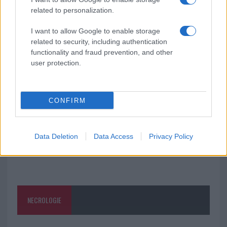
related to personalization.
Test tunnel Olbia: rampe chiuse ancora fino a
fine agosto
I want to allow Google to enable storage
related to security, including authentication
functionality and fraud prevention, and other
Aggius conquista la classifica delle mete più
user protection.
amate dell’estate 2026
CONFIRM
Data Deletion
Data Access
Privacy Policy
NECROLOGIE