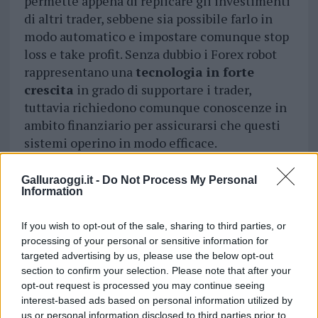
permette appena di replicare gli investimenti
di altri trader, sebbene sia possibile farlo in
modo automatico e impostare comunque stop
loss e take profit. Senza dubbio i Forex robot
rappresentano una
tecnologia in forte
crescita
in grado di supportare i trader,
tuttavia richiedono comunque conoscenze in
ambito finanziario per assicurarsi che questi
sistemi operino in modo efficace.
Galluraoggi.it -
Do Not Process My Personal
Vuoi rimuovere le pubblicità nazionali?
Information
Puoi abbonarti a
soli € 1,10 al mese
If you wish to opt-out of the sale, sharing to third parties, or
cliccando
qui
processing of your personal or sensitive information for
targeted advertising by us, please use the below opt-out
section to confirm your selection. Please note that after your
Sei già abbonato?
opt-out request is processed you may continue seeing
interest-based ads based on personal information utilized by
Puoi effettuare l'accesso andando nella
us or personal information disclosed to third parties prior to