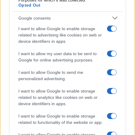
k
p
Purposes for which it was collected.
Opted Out
Incendi, a San Pasquale arriva il Campo Base:
Google consents
l’inaugurazione
I want to allow Google to enable storage
related to advertising like cookies on web or
Andrea Mura conquista Palau: grande
device identifiers in apps.
partecipazione per il suo racconto
I want to allow my user data to be sent to
Google for online advertising purposes.
Calangianus, allarme sul centro accoglienza
I want to allow Google to send me
minori, Albieri: “Episodi gravissimi”
personalized advertising.
I want to allow Google to enable storage
Gallura, finti clienti svuotano le suite: furto da
related to analytics like cookies on web or
50mila nel resort
device identifiers in apps.
I want to allow Google to enable storage
Meteo Olbia 7 agosto, sole e caldo tornano
related to functionality of the website or app.
protagonisti
I want to allow Google to enable storage