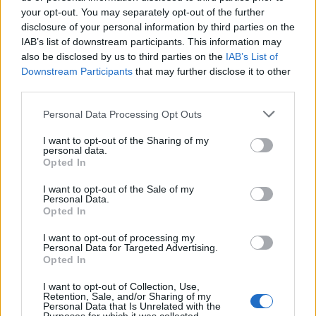
your opt-out. You may separately opt-out of the further
sezione
Login
dal menù del sito o
disclosure of your personal information by third parties on the
cliccando
qui
IAB’s list of downstream participants. This information may
also be disclosed by us to third parties on the
IAB’s List of
Downstream Participants
that may further disclose it to other
TEMI:
Come Investire Online
Forex Robot
third parties.
Investimenti Online
Trading Online
Please note that this website/app uses one or more Google
Personal Data Processing Opt Outs
Trading Robot
services and may gather and store information including but
not limited to your visit or usage behaviour. You may click to
I want to opt-out of the Sharing of my
personal data.
Condividi l'articolo
grant or deny consent to Google and its third-party tags to
Opted In
use your data for below specified purposes in below Google
F
T
Pi
W
S
consent section.
I want to opt-out of the Sale of my
Personal Data.
a
w
n
h
h
Opted In
ce
it
te
at
a
Articolo precedente
I want to opt-out of processing my
b
te
re
s
re
Personal Data for Targeted Advertising.
Prossimo articolo
Opted In
o
r
st
A
I want to opt-out of Collection, Use,
o
p
Retention, Sale, and/or Sharing of my
Personal Data that Is Unrelated with the
NOTIZIE RECENTI