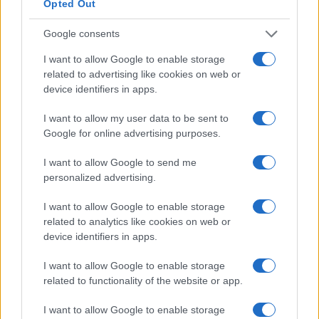
Opted Out
Controlli rafforzati in Costa Smeralda, 20
Google consents
arresti e 135 denunce
I want to allow Google to enable storage
related to advertising like cookies on web or
Tre milioni di euro dalla Provincia Gallura per
device identifiers in apps.
nuove aule nelle scuole di Olbia
I want to allow my user data to be sent to
Google for online advertising purposes.
Incidente sulla provinciale 125, paura tra Olbia e
Arzachena
I want to allow Google to send me
personalized advertising.
Incidente sulla strada provinciale ad Arzachena,
I want to allow Google to enable storage
un ferito
related to analytics like cookies on web or
device identifiers in apps.
Sangue, musica e solidarietà con Avis Olbia al
I want to allow Google to enable storage
Delta Center
related to functionality of the website or app.
I want to allow Google to enable storage