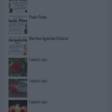
Paolo Pinna
Martina Agostina Diturco
I nostri cari
I nostri cari
I nostri cari