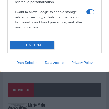
Meteo Olbia 9 agosto, temperature in calo
related to personalization.
I want to allow Google to enable storage
related to security, including authentication
Salmo finisce in ospedale a Catania, ma il tour
functionality and fraud prevention, and other
va avanti: “Sicilia, ci sono”
user protection.
CONFIRM
Data Deletion
Data Access
Privacy Policy
NECROLOGIE
Mario Malu