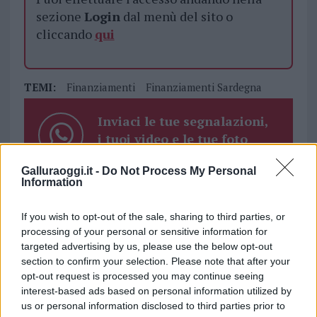
sezione
Login
dal menù del sito o
cliccando
qui
TEMI:
Finanziamenti
Finanziamenti Sardegna
Inviaci le tue segnalazioni,
i tuoi video e le tue foto
Su WhatsApp al numero +39
Galluraoggi.it -
Do Not Process My Personal
345 356 7512
Information
If you wish to opt-out of the sale, sharing to third parties, or
processing of your personal or sensitive information for
Notizie in tempo reale?
targeted advertising by us, please use the below opt-out
Entra nel canale telegram di
section to confirm your selection. Please note that after your
opt-out request is processed you may continue seeing
GalluraOggi.it
interest-based ads based on personal information utilized by
us or personal information disclosed to third parties prior to