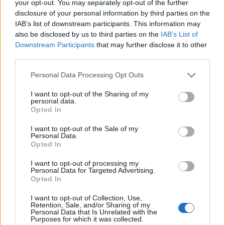
your opt-out. You may separately opt-out of the further
disclosure of your personal information by third parties on the
IAB’s list of downstream participants. This information may
Ricevi le nostre ultime news
also be disclosed by us to third parties on the
IAB’s List of
Downstream Participants
that may further disclose it to other
third parties.
da
Google News
Please note that this website/app uses one or more Google
Personal Data Processing Opt Outs
services and may gather and store information including but
not limited to your visit or usage behaviour. You may click to
I want to opt-out of the Sharing of my
Condividi l'articolo
personal data.
grant or deny consent to Google and its third-party tags to
Opted In
F
T
Pi
W
S
use your data for below specified purposes in below Google
consent section.
I want to opt-out of the Sale of my
a
w
n
h
h
Personal Data.
Opted In
ce
it
te
at
a
Articolo precedente
b
te
re
s
re
I want to opt-out of processing my
Prossimo articolo
Personal Data for Targeted Advertising.
o
r
st
A
Opted In
o
p
I want to opt-out of Collection, Use,
Retention, Sale, and/or Sharing of my
NOTIZIE RECENTI
k
p
Personal Data that Is Unrelated with the
Purposes for which it was collected.