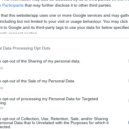
ndi europei gestiti dalla Regione e una volta
Participants
that may further disclose it to other third parties.
Al progetto, in qualità di soci fondatori,
chidda,
Luogosanto, Calangianus, Bortigiadas e
 that this website/app uses one or more Google services and may gath
.000 euro. La spesa totale del progetto è di
including but not limited to your visit or usage behaviour. You may click 
 to Google and its third-party tags to use your data for below specifi
ogle consent section.
l Data Processing Opt Outs
azionali?
o opt-out of the Sharing of my personal data.
In
 mese
cliccando
qui
o opt-out of the Sale of my Personal Data.
In
to opt-out of processing my Personal Data for Targeted
ing.
do nella sezione
Login
dal menù del sito o
In
o opt-out of Collection, Use, Retention, Sale, and/or Sharing
ersonal Data that Is Unrelated with the Purposes for which it
lected.