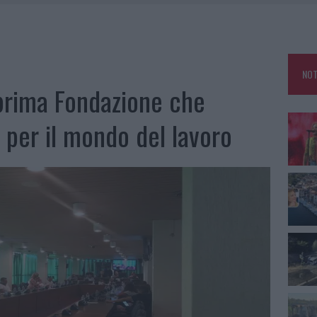
 A FUOCO DUE FURGONI
OLE, INTERVENTO DEI VIGILI DEL FUOCO A RUDALZA
NOT
IAMME A LA MADDALENA, INCENDIO A MONTI D’À RENA
 prima Fondazione che
A: OLBIA OMBELICO DEL MONDO PER UNA NOTTE
 per il mondo del lavoro