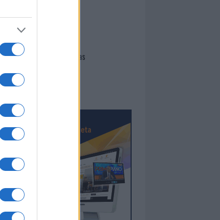
I nostri cari
Giovannimaria Cabras