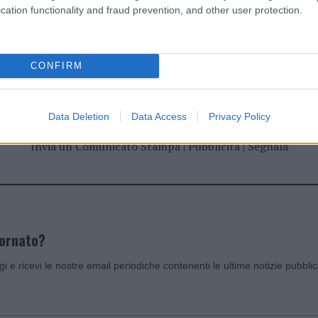
cation functionality and fraud prevention, and other user protection.
dente
Prossimo articolo
CONFIRM
Data Deletion
Data Access
Privacy Policy
Invia un Comunicato Stampa
|
Pubblicità
|
Segnala
iornato?
ggi e ricevi le nostre email periodiche contenenti le ultime notizie pubbli