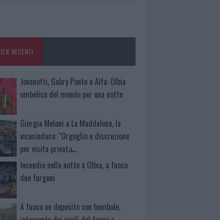
IZIE RECENTI
Jovanotti, Gabry Ponte e Alfa: Olbia
ombelico del mondo per una notte
Giorgia Meloni a La Maddalena, la
vicesindaco: “Orgoglio e discrezione
per visita privata̶…
Incendio nella notte a Olbia, a fuoco
due furgoni
A fuoco un deposito con bombole,
intervento dei vigili del fuoco a