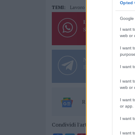
Opted 
TEMI:
Lavoro Olbia
Google 
Inviaci le tue segna
Su WhatsApp al nume
I want t
web or d
I want t
purpose
Notizie in tempo r
Entra nel canale tele
I want 
I want t
web or d
I want t
Ricevi le nostre ult
or app.
I want t
Condividi l'articolo
I want t