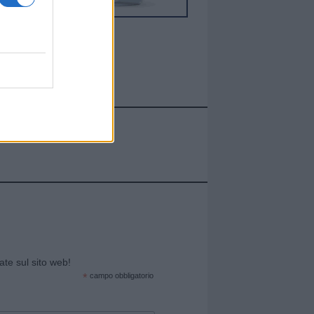
cate sul sito web!
*
campo obbligatorio