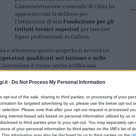
L’amministrazione comunale di Olbia ha
approvato così la delibera per
l’istituzione di una
Fondazione per gli
istituti tecnici superiori
per lanciare
figure professionali in Gallura.
bia e attraverso questo progetto si avvierá un
operatori qualificati nel turismo e nelle
 L’intenzione è creare anche a Olbia una
del lavoro.
i.it -
Do Not Process My Personal Information
tà
(2 anni) frequentato da un minimo di 20 e
ciliati in Sardegna.
to opt-out of the sale, sharing to third parties, or processing of your per
formation for targeted advertising by us, please use the below opt-out s
no a capo diverse
figure idonee ad abilitare
r selection. Please note that after your opt-out request is processed y
che
come operatori specializzati nel territorio,
eing interest-based ads based on personal information utilized by us or
i.
disclosed to third parties prior to your opt-out. You may separately opt-
losure of your personal information by third parties on the IAB’s list of
NEC
. This information may also be disclosed by us to third parties on the
IA