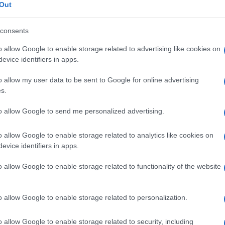
Out
consents
lazioni, i tuoi video e le tue foto
ro +39 345 356 7512
o allow Google to enable storage related to advertising like cookies on
evice identifiers in apps.
o allow my user data to be sent to Google for online advertising
s.
eale?
gram di GalluraOggi.it
to allow Google to send me personalized advertising.
o allow Google to enable storage related to analytics like cookies on
evice identifiers in apps.
o allow Google to enable storage related to functionality of the website
ime news da
Google News
o allow Google to enable storage related to personalization.
o allow Google to enable storage related to security, including