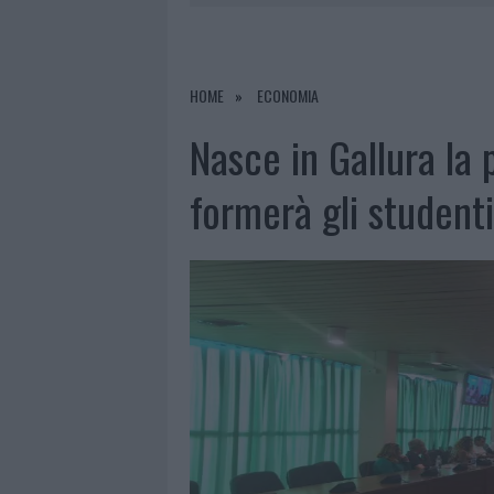
PRIVATA”
8 AGOSTO 2026
|
INCENDIO NELLA NOTTE A OLBIA,
8 AGOSTO 2026
|
A FUOCO UN DEPOSITO CON BOMB
HOME
ECONOMIA
8 AGOSTO 2026
|
RISTORANTE DISTRUTTO DALLE F
Nasce in Gallura la
8 AGOSTO 2026
|
JOVANOTTI, GABRY PONTE E ALF
formerà gli studenti