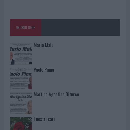
NECROLOGIE
Mario Malu
Paolo Pinna
Martina Agostina Diturco
I nostri cari