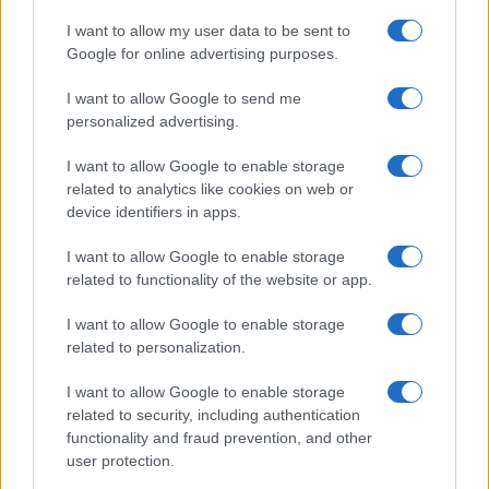
Vuoi rimuovere le pubblicità nazionali?
I want to allow my user data to be sent to
Google for online advertising purposes.
Puoi abbonarti a
soli € 1,10 al mese
cliccando
qui
I want to allow Google to send me
personalized advertising.
Sei già abbonato?
I want to allow Google to enable storage
related to analytics like cookies on web or
Puoi effettuare l'accesso andando nella
device identifiers in apps.
sezione
Login
dal menù del sito o
I want to allow Google to enable storage
cliccando
qui
related to functionality of the website or app.
I want to allow Google to enable storage
related to personalization.
TEMI:
Latte Sardegna
Pier Luigi Caria
I want to allow Google to enable storage
Condividi l'articolo
related to security, including authentication
F
T
Pi
W
S
functionality and fraud prevention, and other
user protection.
a
w
n
h
h