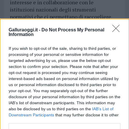
interesse e in collaborazione con le
istituzioni nazionali degli strumenti
normativi che ci permettano di raccogliere
periodicamente gli andamenti della
Galluraoggi.it -
Do Not Process My Personal
produzione del latte. Con i numeri in mano –
Information
ha concluso l’assessore – possiamo
finalmente costruire le migliori condizioni
If you wish to opt-out of the sale, sharing to third parties, or
che diano stabilità a un comparto così
processing of your personal or sensitive information for
importante
per le economie e la storia della
targeted advertising by us, please use the below opt-out
nostra terra”.
section to confirm your selection. Please note that after your
opt-out request is processed you may continue seeing
interest-based ads based on personal information utilized by
“Una maggiore conoscenza delle
us or personal information disclosed to third parties prior to
caratteristiche produttive del comparto – ha
your opt-out. You may separately opt-out of the further
spiegato il direttore generale di Agris
disclosure of your personal information by third parties on the
Sardegna, Roberto Zurru – permetterà una
IAB’s list of downstream participants. This information may
programmazione delle attività di ricerca
also be disclosed by us to third parties on the
IAB’s List of
Downstream Participants
that may further disclose it to other
ancor più finalizzata alle esigenze specifiche
third parties.
delle nostre aziende. Come Agenzia – ha