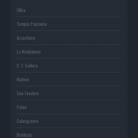
Olbia
Tempio Pausania
Arzachena
La Maddalena
S. T. Gallura
Budoni
San Teodoro
Palau
Calangianus
Buddusò