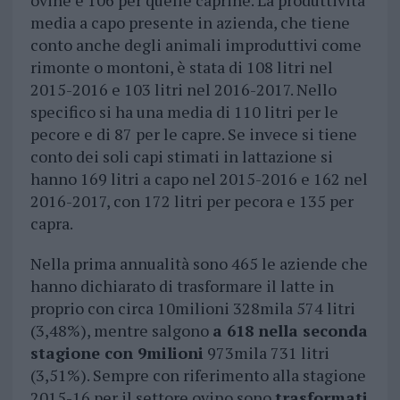
ovine e 106 per quelle caprine. La produttività
media a capo presente in azienda, che tiene
conto anche degli animali improduttivi come
rimonte o montoni, è stata di 108 litri nel
2015-2016 e 103 litri nel 2016-2017. Nello
specifico si ha una media di 110 litri per le
pecore e di 87 per le capre. Se invece si tiene
conto dei soli capi stimati in lattazione si
hanno 169 litri a capo nel 2015-2016 e 162 nel
2016-2017, con 172 litri per pecora e 135 per
capra.
Nella prima annualità sono 465 le aziende che
hanno dichiarato di trasformare il latte in
proprio con circa 10milioni 328mila 574 litri
(3,48%), mentre salgono
a 618 nella seconda
stagione con 9milioni
973mila 731 litri
(3,51%). Sempre con riferimento alla stagione
2015-16 per il settore ovino sono
trasformati