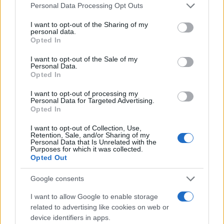
concluso –
utilizzeremo al meglio questi
Please note that this website/app uses one or more Google
Personal Data Processing Opt Outs
risultati per affiancarli quotidianamente
services and may gather and store information including but
not limited to your visit or usage behaviour. You may click to
I want to opt-out of the Sharing of my
alle attività di ottimazione delle
personal data.
grant or deny consent to Google and its third-party tags to
produzioni
che da anni portano avanti i
Opted In
use your data for below specified purposes in below Google
nostri tecnici”.
consent section.
I want to opt-out of the Sale of my
Personal Data.
“Ritengo che i dati presentati oggi siano
Opted In
verosimili”. Così il presidente dell’Organismo
I want to opt-out of processing my
interprofessionale latte ovino sardo, Salvatore
Personal Data for Targeted Advertising.
Opted In
Pala, che aggiunto: “È chiaro che tali dati
dovranno essere ancora affinati,
ma questa è
I want to opt-out of Collection, Use,
Retention, Sale, and/or Sharing of my
la base essenziale affinché Oilos inizi a
Personal Data that Is Unrelated with the
lavorare e a concretizzare
tutto quello che
Purposes for which it was collected.
Opted Out
il nostro mondo si aspetta: una seria
programmazione, provando a gestire le fasce
Google consents
di mercato per capirle e individuare così come
I want to allow Google to enable storage
trasformare il latte”.
related to advertising like cookies on web or
device identifiers in apps.