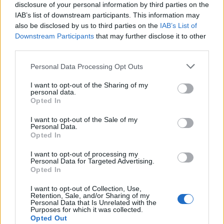
disclosure of your personal information by third parties on the
anche a San Pantaleo
IAB’s list of downstream participants. This information may
also be disclosed by us to third parties on the
IAB’s List of
Downstream Participants
that may further disclose it to other
Rapina a Porto Rotondo, due uomini fermati dai
third parties.
carabinieri
Please note that this website/app uses one or more Google
Personal Data Processing Opt Outs
services and may gather and store information including but
Auto prende fuoco sulla strada statale 125 a
not limited to your visit or usage behaviour. You may click to
I want to opt-out of the Sharing of my
personal data.
Olbia, cosa è successo
grant or deny consent to Google and its third-party tags to
Opted In
use your data for below specified purposes in below Google
consent section.
I want to opt-out of the Sale of my
Incidente sulla 125 a Olbia, due auto coinvolte:
Personal Data.
Opted In
danni ingenti
I want to opt-out of processing my
Personal Data for Targeted Advertising.
Auto finisce contro un muretto, un ferito ad
Opted In
Arzachena
I want to opt-out of Collection, Use,
Retention, Sale, and/or Sharing of my
Personal Data that Is Unrelated with the
Incidente a Baia Sardinia, scontro tra auto e
Purposes for which it was collected.
Opted Out
moto: un ferito