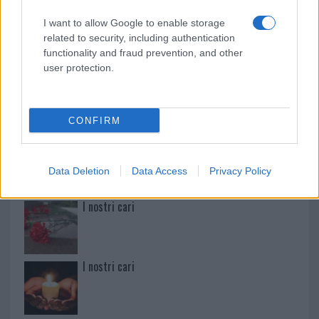
Paolo Pinna
I want to allow Google to enable storage
related to security, including authentication
functionality and fraud prevention, and other
user protection.
Martina Agostina Diturco
CONFIRM
I nostri cari
Data Deletion
Data Access
Privacy Policy
I nostri cari
I nostri cari