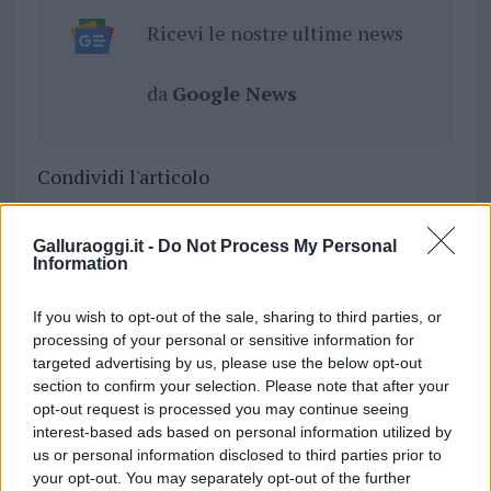
Ricevi le nostre ultime news
da
Google News
Condividi l'articolo
F
T
Pi
W
S
Galluraoggi.it -
Do Not Process My Personal
a
w
n
h
h
Information
ce
it
te
at
a
Articolo precedente
If you wish to opt-out of the sale, sharing to third parties, or
b
te
re
s
re
Prossimo articolo
processing of your personal or sensitive information for
o
r
st
A
targeted advertising by us, please use the below opt-out
section to confirm your selection. Please note that after your
o
p
opt-out request is processed you may continue seeing
NOTIZIE RECENTI
k
p
interest-based ads based on personal information utilized by
us or personal information disclosed to third parties prior to
your opt-out. You may separately opt-out of the further
Stop ai cantieri privati a Olbia, nuove regole