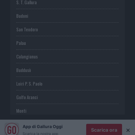
S. T. Gallura
Budoni
San Teodoro
Palau
Calangianus
Buddusò
Loiri P. S. Paolo
Golfo Aranci
Monti
Telti
App di Gallura Oggi
×
Scarica ora
Scarica la nostra app