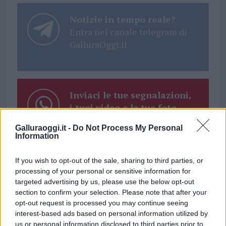
Notizie in tempo reale?
Entra nel canale telegram di
GalluraOggi.it
Inviaci le tue segnalazioni,
i tuoi video e le tue foto
Su WhatsApp al numero +39
Galluraoggi.it -
Do Not Process My Personal
345 356 7512
Information
If you wish to opt-out of the sale, sharing to third parties, or
processing of your personal or sensitive information for
targeted advertising by us, please use the below opt-out
Ricevi le nostre ultime news
section to confirm your selection. Please note that after your
opt-out request is processed you may continue seeing
interest-based ads based on personal information utilized by
da
Google News
us or personal information disclosed to third parties prior to