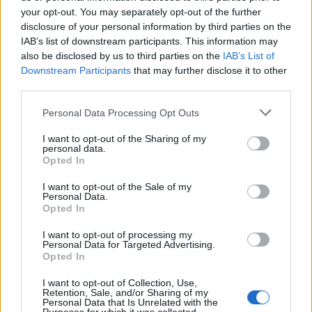
your opt-out. You may separately opt-out of the further
disclosure of your personal information by third parties on the
Condividi l'articolo
IAB’s list of downstream participants. This information may
also be disclosed by us to third parties on the
IAB’s List of
F
T
Pi
W
S
Downstream Participants
that may further disclose it to other
third parties.
a
w
n
h
h
Please note that this website/app uses one or more Google
ce
it
te
at
a
Personal Data Processing Opt Outs
Articolo precedente
services and may gather and store information including but
b
te
re
s
re
Prossimo articolo
not limited to your visit or usage behaviour. You may click to
I want to opt-out of the Sharing of my
personal data.
grant or deny consent to Google and its third-party tags to
o
r
st
A
Opted In
use your data for below specified purposes in below Google
o
p
consent section.
I want to opt-out of the Sale of my
NOTIZIE RECENTI
Personal Data.
k
p
Opted In
I want to opt-out of processing my
Sangue, musica e solidarietà con Avis Olbia al
Personal Data for Targeted Advertising.
Delta Center
Opted In
I want to opt-out of Collection, Use,
Retention, Sale, and/or Sharing of my
Meteo Olbia 9 agosto, temperature in calo
Personal Data that Is Unrelated with the