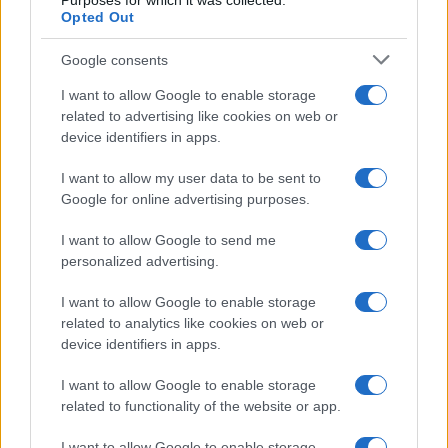
Purposes for which it was collected.
Opted Out
Google consents
Salmo finisce in ospedale a Catania, ma il tour
va avanti: “Sicilia, ci sono”
I want to allow Google to enable storage
related to advertising like cookies on web or
device identifiers in apps.
Jovanotti, Gabry Ponte e Alfa: Olbia ombelico del
mondo per una notte
I want to allow my user data to be sent to
Google for online advertising purposes.
Giorgia Meloni a La Maddalena, la vicesindaco:
I want to allow Google to send me
“Orgoglio e discrezione per visita privata̶…
personalized advertising.
I want to allow Google to enable storage
Incendio nella notte a Olbia, a fuoco due furgoni
related to analytics like cookies on web or
device identifiers in apps.
I want to allow Google to enable storage
A fuoco un deposito con bombole, intervento dei
related to functionality of the website or app.
vigili del fuoco a Rudalza
I want to allow Google to enable storage