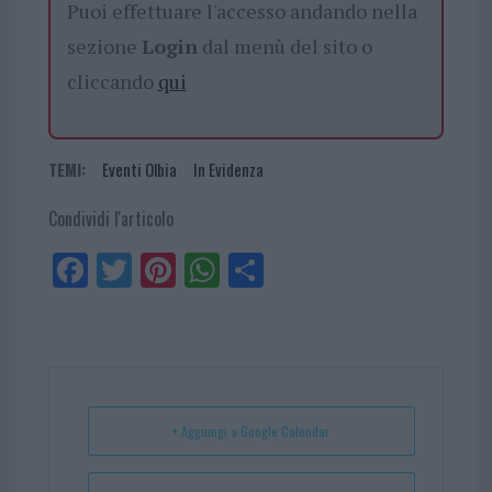
Puoi effettuare l'accesso andando nella
sezione
Login
dal menù del sito o
cliccando
qui
TEMI:
Eventi Olbia
In Evidenza
Condividi l'articolo
Fa
Tw
Pi
W
Sh
ce
itt
nt
ha
ar
bo
er
er
ts
e
ok
es
Ap
t
p
+ Aggiungi a Google Calendar