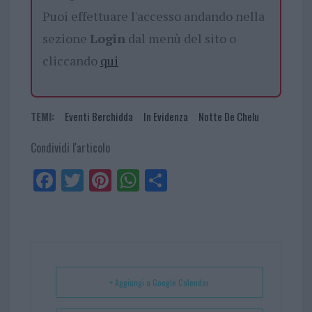
Puoi effettuare l'accesso andando nella
sezione
Login
dal menù del sito o
cliccando
qui
TEMI:
Eventi Berchidda
In Evidenza
Notte De Chelu
Condividi l'articolo
Fa
Tw
Pi
W
Sh
ce
itt
nt
ha
ar
bo
er
er
ts
e
ok
es
Ap
t
p
+ Aggiungi a Google Calendar