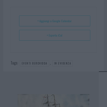
bo
er
er
ts
e
ok
es
Ap
t
p
+ Aggiungi a Google Calendar
+ Esporta iCal
Tags:
,
EVENTI BERCHIDDA
IN EVIDENZA