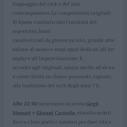
linguaggio del rock e del jazz
contemporaneo. Le composizioni originali
di Spanu costituiscono l’ossatura del
repertorio, brani
caratterizzati da
groove
incisivi, grande atte
nzione al suono e ampi spazi dedicati all’
int
erplay
e all’improvvisazione. E,
accanto agli originali, spazio anche ad alcun
e
cover
rilette in chiave personale, ispirate
alla tradizione del rock degli anni ’70.
Alle 22:30
torneranno in scena
Gegè
Munari
e
Gianni Cazzola
, stavolta seduti
dietro i loro piatti e tamburi per dare vita a