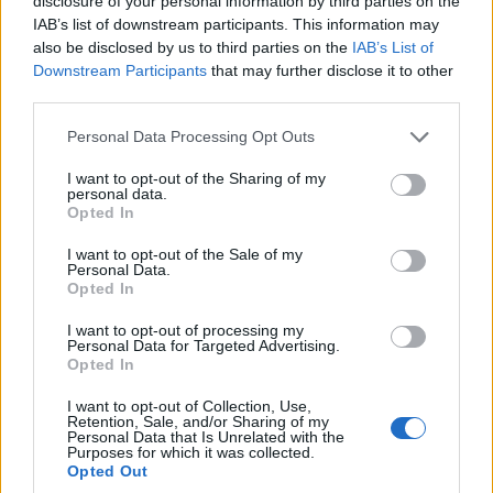
gli album all’attivo, due dei quali con
Paolo
disclosure of your personal information by third parties on the
IAB’s list of downstream participants. This information may
Fresu
ospite, proprio come nella serata di
also be disclosed by us to third parties on the
IAB’s List of
sabato 20 giugno a Berchidda. Serata che si
Downstream Participants
that may further disclose it to other
third parties.
chiuderà, come la precedente, con il dj set
Please note that this website/app uses one or more Google
Personal Data Processing Opt Outs
di
Dj Cris
, alla consolle a partire dalla
services and may gather and store information including but
mezzanotte circa.
not limited to your visit or usage behaviour. You may click to
I want to opt-out of the Sharing of my
personal data.
grant or deny consent to Google and its third-party tags to
Opted In
use your data for below specified purposes in below Google
Domenica 21 giugno sipario sulla prima
tranche
del
consent section.
I want to opt-out of the Sale of my
festival
Personal Data.
La giornata conclusiva di questo prologo di
Opted In
giugno del trentanovesimo Time in Jazz –
I want to opt-out of processing my
Personal Data for Targeted Advertising.
domenica 21, solstizio d’estate – si aprirà
Opted In
a
mezzogiorno
con
Mario Ganau
e il
I want to opt-out of Collection, Use,
Retention, Sale, and/or Sharing of my
suo
“Miniatures”
, altro progetto ospitato
Personal Data that Is Unrelated with the
Purposes for which it was collected.
dal centro di produzione musicale
Insulae
Opted Out