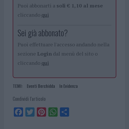
Puoi abbonarti a
soli € 1,10 al mese
cliccando
qui
Sei già abbonato?
Puoi effettuare l'accesso andando nella
sezione
Login
dal menù del sito o
cliccando
qui
TEMI:
Eventi Berchidda
In Evidenza
Condividi l'articolo
Fa
Tw
Pi
W
Sh
ce
itt
nt
ha
ar