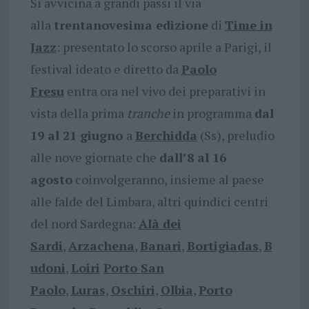
Si avvicina a grandi passi il via
alla
trentanovesima edizione
di
Time in
Jazz
: presentato lo scorso aprile a Parigi, il
festival ideato e diretto da
Paolo
Fresu
entra ora nel vivo dei preparativi in
vista della prima
tranche
in programma
dal
19 al 21 giugno
a
Berchidda
(Ss), preludio
alle nove giornate che
dall’8 al 16
agosto
coinvolgeranno, insieme al paese
alle falde del Limbara, altri quindici centri
del nord Sardegna:
Alà dei
Sardi
,
Arzachena
,
Banari
,
Bortigiadas
,
B
udoni
,
Loiri
Porto San
Paolo
,
Luras
,
Oschiri
,
Olbia
,
Porto