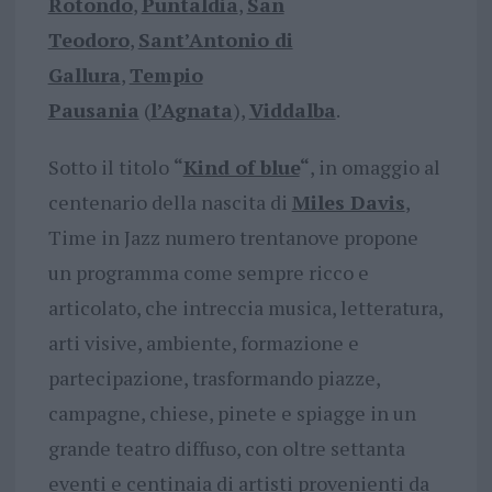
Rotondo
,
Puntaldia
,
San
Teodoro
,
Sant’Antonio di
Gallura
,
Tempio
Pausania
(
l’Agnata
),
Viddalba
.
Sotto il titolo
“
Kind of blue
“
, in omaggio al
centenario della nascita di
Miles Davis
,
Time in Jazz numero trentanove propone
un programma come sempre ricco e
articolato, che intreccia musica, letteratura,
arti visive, ambiente, formazione e
partecipazione, trasformando piazze,
campagne, chiese, pinete e spiagge in un
grande teatro diffuso, con oltre settanta
eventi e centinaia di artisti provenienti da