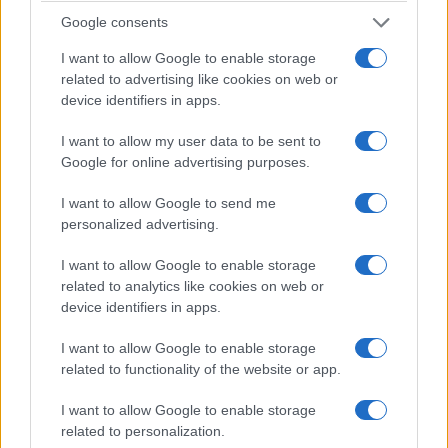
Lab
. Pianista, compositore,
producer
e didatt
Google consents
a, cinque album all’attivo come leader e co-
I want to allow Google to enable storage
leader, la sua ricerca estetica si muove nel
related to advertising like cookies on web or
device identifiers in apps.
punto d’incontro tra pianoforte acustico,
elettronica e sound design, in un territorio
I want to allow my user data to be sent to
Google for online advertising purposes.
di confine tra improvvisazione libera e
composizione, con elementi che
I want to allow Google to send me
personalized advertising.
appartengono al mondo della musica
classica contemporanea, del jazz, della
I want to allow Google to enable storage
related to analytics like cookies on web or
musica d’ambiente e per immagini. Nei suoi
device identifiers in apps.
progetti
Mario Ganau
lavora sulla
I want to allow Google to enable storage
risonanza, sulla fragilità del suono, sul
related to functionality of the website or app.
rapporto tra spazio e silenzio, con un
I want to allow Google to enable storage
approccio che intreccia minimalismo,
related to personalization.