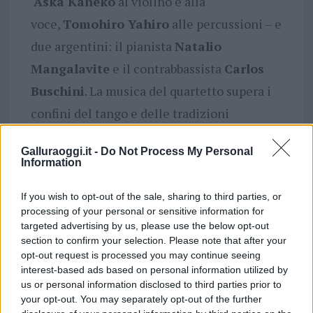
Aska Kaneko
al violino e alla
voce,
Tomohiro Yahiro
alle percussioni – e
due argentini: il pianista
Natalio
Mangalavite
e il contrabbassista
Carlos
Buschini
. La musica del quartetto supera i
confini del tango e delle tradizioni
continentali, fondendo culture diverse in
Galluraoggi.it -
Do Not Process My Personal
un linguaggio contemporaneo ricco di
Information
colori e suggestioni, l’intensità ritmica e
If you wish to opt-out of the sale, sharing to third parties, or
poetica della tradizione argentina con
processing of your personal or sensitive information for
l’eleganza e la raffinatezza della sensibilità
targeted advertising by us, please use the below opt-out
section to confirm your selection. Please note that after your
giapponese. Le loro composizioni, tutte
opt-out request is processed you may continue seeing
originali, mescolano maturità, spontaneità
interest-based ads based on personal information utilized by
us or personal information disclosed to third parties prior to
e grande spazio all’improvvisazione. Cinque
your opt-out. You may separately opt-out of the further