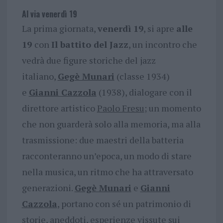
Al via venerdì 19
La prima giornata,
venerdì 19
, si apre
alle
19
con
Il battito del Jazz
, un incontro che
vedrà due figure storiche del jazz
italiano,
Gegè Munari
(classe 1934)
e
Gianni Cazzola
(1938), dialogare con il
direttore artistico
Paolo Fresu
; un momento
che non guarderà solo alla memoria, ma alla
trasmissione: due maestri della batteria
racconteranno un’epoca, un modo di stare
nella musica, un ritmo che ha attraversato
generazioni.
Gegè Munari
e
Gianni
Cazzola
, portano con sé un patrimonio di
storie, aneddoti, esperienze vissute sui