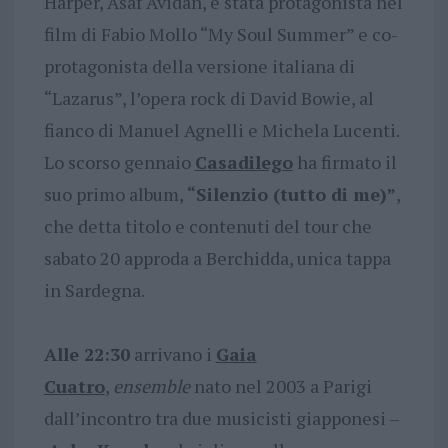
Harper, Asaf Avidan, è stata protagonista nel
film di Fabio Mollo “My Soul Summer” e co-
protagonista della versione italiana di
“Lazarus”, l’opera rock di David Bowie, al
fianco di Manuel Agnelli e Michela Lucenti.
Lo scorso gennaio
Casadilego
ha firmato il
suo primo album,
“Silenzio (tutto di me)”
,
che detta titolo e contenuti del tour che
sabato 20 approda a Berchidda, unica tappa
in Sardegna.
Alle 22:30
arrivano i
Gaia
Cuatro
,
ensemble
nato nel 2003 a Parigi
dall’incontro tra due musicisti giapponesi –