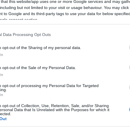
 that this website/app uses one or more Google services and may gath
ità nazionali?
including but not limited to your visit or usage behaviour. You may click 
 to Google and its third-party tags to use your data for below specifi
ogle consent section.
al mese
cliccando
qui
l Data Processing Opt Outs
o opt-out of the Sharing of my personal data.
ando nella sezione
Login
dal menù del sito
In
o opt-out of the Sale of my Personal Data.
In
Eventi Olbia
Eventi Sardegna
to opt-out of processing my Personal Data for Targeted
ing.
In
o opt-out of Collection, Use, Retention, Sale, and/or Sharing
ersonal Data that Is Unrelated with the Purposes for which it
lected.
Out