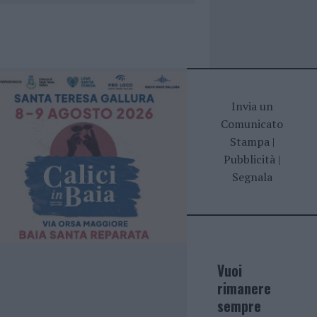
Invia un
Comunicato
Stampa
|
Pubblicità
|
Segnala
Vuoi
rimanere
sempre