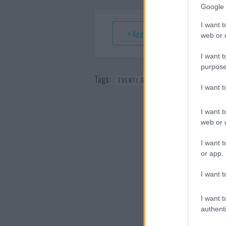
ok
es
Ap
Google 
t
p
I want t
+ Aggiungi a Google Calendar
web or d
I want t
purpose
Tags:
,
EVENTI GALLURA
EVENTI GOLFO A
I want 
I want t
web or d
I want t
or app.
I want t
I want t
authenti