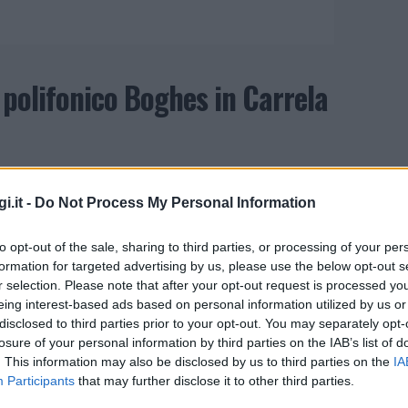
 polifonico Boghes in Carrela
nte.
i.it -
Do Not Process My Personal Information
olfo Aranci ci sarà lo spettacolo itinerante
to opt-out of the sale, sharing to third parties, or processing of your per
s Astores
.
formation for targeted advertising by us, please use the below opt-out s
r selection. Please note that after your opt-out request is processed y
eing interest-based ads based on personal information utilized by us or
ico sardo accompagnerà le serate
disclosed to third parties prior to your opt-out. You may separately opt-
itineranti del Coro Sos Astores di Golfo
losure of your personal information by third parties on the IAB’s list of
. This information may also be disclosed by us to third parties on the
IA
Participants
that may further disclose it to other third parties.