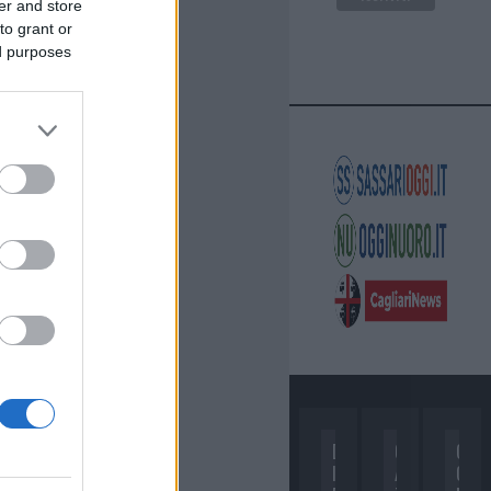
er and store
to grant or
ed purposes
D
C
C
I
A
O