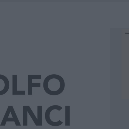
RO SPACCIO E DEGRADO: ESPLODE LA PROTESTA
SCEGLIERE LA SOLUZIONE IDEALE PER LA CASA E L’UFFICIO
GO DOLORE: STORIA E RINASCITA DELLA STRADA CHE SEGNÒ LA GALLURA
 BELLA ANCHE DAL VIVO: UN AMICO VIP SVELA COME FA