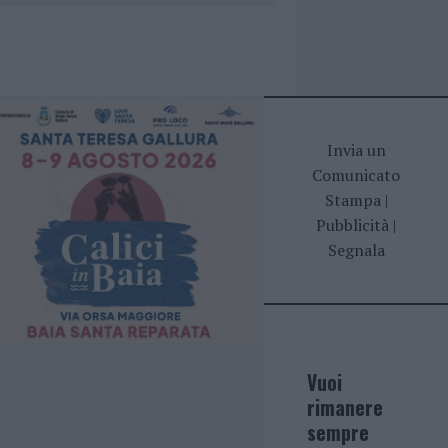
Invia un
Comunicato
Stampa
|
Pubblicità
|
Segnala
Vuoi
rimanere
sempre