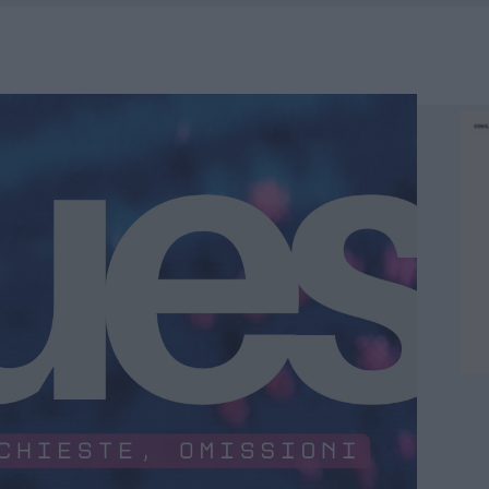
 SPIAGGIA LIBERA, SEQUESTRI A OLBIA E ARZACHENA
FALSI INCARICATI BUSSANO ALLE PORTE
A OLBIA, LA PRIMA AL MOLO BRIN È UN SUCCESSO
TE ALL’ALBA: FERITO IL CONDUCENTE