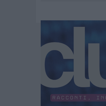
PERDERE
6 AGOSTO 2026
|
LETTINI E ARREDI ABUSIVI SULLA
6 AGOSTO 2026
|
ALLARME TRUFFE A BERCHIDDA, 
6 AGOSTO 2026
|
NOTRE-DAME DE PARIS CONQUIST
6 AGOSTO 2026
|
STRADA SASSARI-OLBIA, INCIDEN