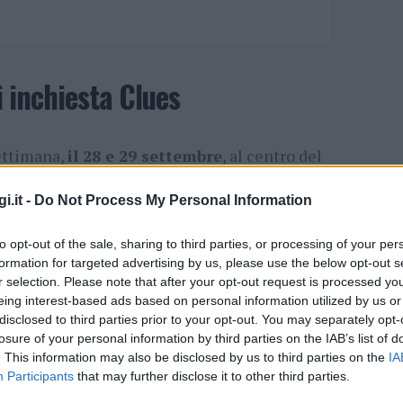
i inchiesta Clues
ettimana,
il 28 e 29 settembre
, al centro del
la prima edizione di un evento che intende
i.it -
Do Not Process My Personal Information
ta declinato su più codici di comunicazione,
reportage al podcast, attraverso la forma del
to opt-out of the sale, sharing to third parties, or processing of your per
formation for targeted advertising by us, please use the below opt-out s
e conferenze.
r selection. Please note that after your opt-out request is processed y
eing interest-based ads based on personal information utilized by us or
oni e da
Budoni WelcomeClues
è un
disclosed to third parties prior to your opt-out. You may separately opt-
losure of your personal information by third parties on the IAB’s list of
ll’offerta culturale del comune gallurese,
. This information may also be disclosed by us to third parties on the
IA
ltimi anni ha catturato l’attenzione dei
Participants
that may further disclose it to other third parties.