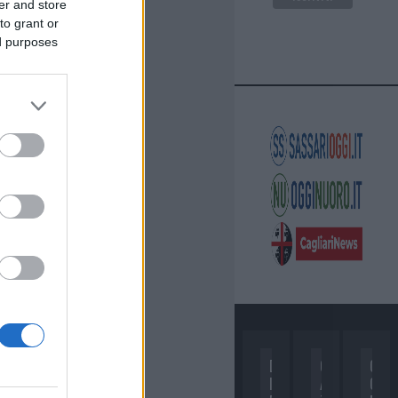
er and store
to grant or
ed purposes
D
C
C
I
A
O