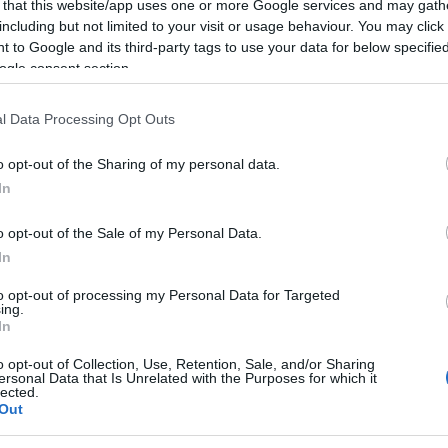
 that this website/app uses one or more Google services and may gath
including but not limited to your visit or usage behaviour. You may click 
 to Google and its third-party tags to use your data for below specifi
ità nazionali?
ogle consent section.
al mese
cliccando
qui
l Data Processing Opt Outs
o opt-out of the Sharing of my personal data.
In
ando nella sezione
Login
dal menù del sito
o opt-out of the Sale of my Personal Data.
In
to opt-out of processing my Personal Data for Targeted
ing.
es
Gallura Eventi
In Evidenza
In
o opt-out of Collection, Use, Retention, Sale, and/or Sharing
ersonal Data that Is Unrelated with the Purposes for which it
lected.
Out