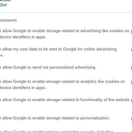
Out
consents
i “Abbarra Sardinian Experiences and Tours” –
o allow Google to enable storage related to advertising like cookies on
evice identifiers in apps.
a – Tanaunella
o allow my user data to be sent to Google for online advertising
s.
to allow Google to send me personalized advertising.
 Yoga” – Pineta “Sa Playa” (Spiaggia Lu
o allow Google to enable storage related to analytics like cookies on
evice identifiers in apps.
alle ore 14:00 alle ore 16:00
o allow Google to enable storage related to functionality of the website
“Associazione Tennis Budoni” – Campetto
el Sole (incrocio Via Cristoforo Colombo) –
o allow Google to enable storage related to personalization.
o allow Google to enable storage related to security, including