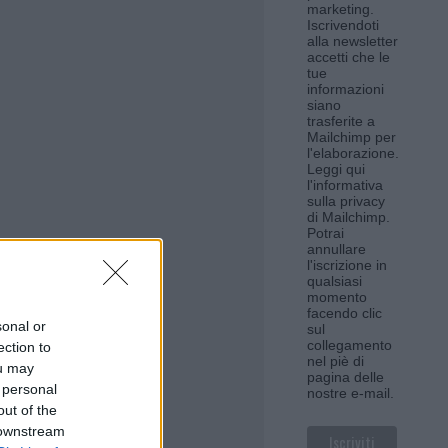
marketing.
Iscrivendoti
alla newsletter
accetti che le
tue
informazioni
siano
trasferite a
Mailchimp per
l'elaborazione.
Leggi qui
l'informativa
sulla privacy
di Mailchimp
.
Potrai
annullare
l'iscrizione in
qualsiasi
momento
facendo clic
sonal or
sul
collegamento
ection to
nel piè di
ou may
pagina delle
 personal
nostre e-mail.
out of the
 downstream