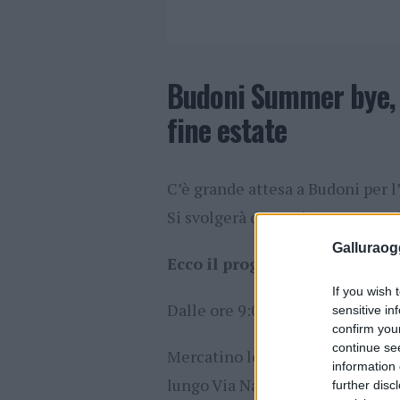
Budoni Summer bye, l
fine estate
C’è grande attesa a Budoni per 
Si svolgerà domenica 22 settembr
Galluraogg
Ecco il programma nel dettag
If you wish 
Dalle ore 9:00 alle ore 24:00
sensitive in
confirm you
continue se
Mercatino locale con i migliori 
information 
lungo Via Nazionale – Budoni
further disc