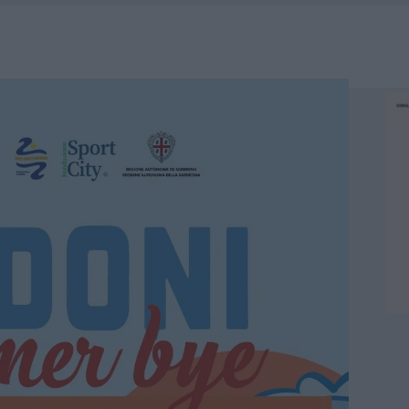
DDA, RISCHIO PER LA RETE ELETTRICA
L CANTIERE: LA GALLURA RITROVA LA STRADA
U, IL COMUNE COMPLETA L’ITER
SCEGLIERE LA SOLUZIONE IDEALE PER LA CASA E L’UFFICIO