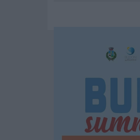
LA GALLURA
7 AGOSTO 2026
|
RAID NELLE CAMPAGNE DI BERCHI
7 AGOSTO 2026
|
MONTE PINO, VIA I CANCELLI DE
7 AGOSTO 2026
|
NUOVI STALLI RESIDENTI A PALA
7 AGOSTO 2026
|
PAUSA CAFFÈ IMPECCABILE: COME 