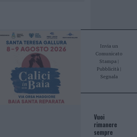
Invia un
Comunicato
Stampa
|
Pubblicità
|
Segnala
Vuoi
rimanere
sempre