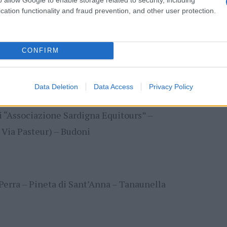
cation functionality and fraud prevention, and other user protection.
indsurf” – Partenza da Spiaggia Sa
CONFIRM
Paradisu”) – Budoni
Data Deletion
Data Access
Privacy Policy
Dalle ore 17:00 alle ore 20:00
di “Associazione Sardigna Equitours” –
 Via Pasteur) – Budoni
 Perra – Pineta di Sant’Anna – Tanaunella