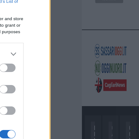
B’s List of
er and store
to grant or
ed purposes
D
C
C
I
A
O