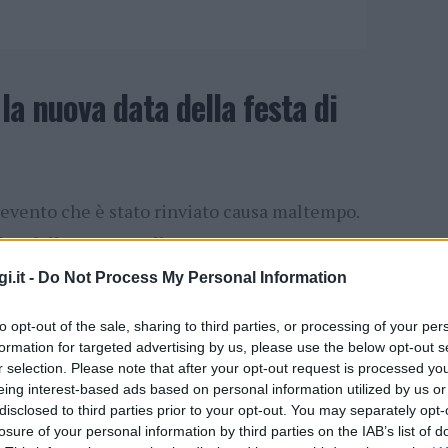
a nuova data della festa di
l’evento che è stato rinviato causa maltempo.
e dalle ore 9:00 alle ore 24:00.
i.it -
Do Not Process My Personal Information
lio:
to opt-out of the sale, sharing to third parties, or processing of your per
formation for targeted advertising by us, please use the below opt-out s
r selection. Please note that after your opt-out request is processed y
eing interest-based ads based on personal information utilized by us or
prodotti enogastronomici e artigianali –
disclosed to third parties prior to your opt-out. You may separately opt-
losure of your personal information by third parties on the IAB’s list of