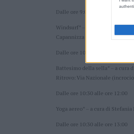
authenti
Dalle ore 9:00 alle ore 13:00
Windsurf* – a cura di “Budoni W
Capannizza (fronte chiosco “Lu 
Dalle ore 10:00 alle ore 13:00 e 
Battesimo della sella* – a cura 
Ritrovo: Via Nazionale (incrocio
Dalle ore 10:30 alle ore 12:00
Yoga aereo* – a cura di Stefania
Dalle ore 10:30 alle ore 13:00