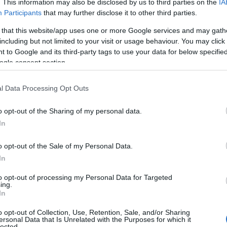
. This information may also be disclosed by us to third parties on the
IA
Participants
that may further disclose it to other third parties.
 that this website/app uses one or more Google services and may gath
including but not limited to your visit or usage behaviour. You may click 
 to Google and its third-party tags to use your data for below specifi
ogle consent section.
“Electric Move Sardinia” – Partenza da Piazza
l Data Processing Opt Outs
o opt-out of the Sharing of my personal data.
2° turno)
In
lli Surf School” – Partenza da Spiaggia Sa
o opt-out of the Sale of my Personal Data.
 Paradisu”) – Budoni
In
to opt-out of processing my Personal Data for Targeted
ing.
In
el Biologo Gianni Meloni – Ritrovo: InfoPoint
o opt-out of Collection, Use, Retention, Sale, and/or Sharing
ersonal Data that Is Unrelated with the Purposes for which it
lected.