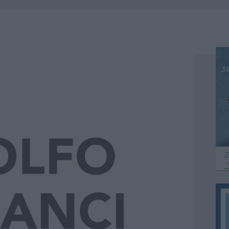
 OUT AD OLBIA PER IL READING SU ATZENI
NNI DEL DIVING CENTER DI TEGGE
 ARZACHENA: FERITO IL CONDUCENTE
: SALVATE DAI VIGILI DEL FUOCO