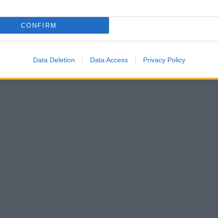
CONFIRM
,
,
,
 GALLURA
EVENTI GOLFO ARANCI
EVENTI OLBIA
Data Deletion
Data Access
Privacy Policy