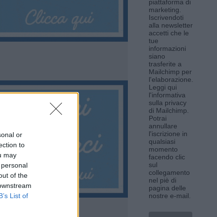
piattaforma di
marketing.
Iscrivendoti
alla newsletter
accetti che le
tue
informazioni
siano
trasferite a
Mailchimp per
l'elaborazione.
Leggi qui
l'informativa
sulla privacy
di Mailchimp
.
Potrai
annullare
l'iscrizione in
sonal or
qualsiasi
ection to
momento
ou may
facendo clic
sul
 personal
collegamento
out of the
nel piè di
 downstream
pagina delle
B’s List of
nostre e-mail.