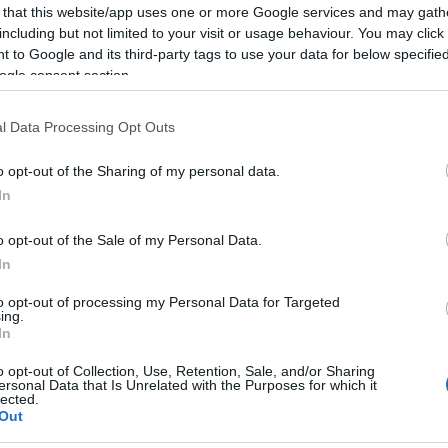
 that this website/app uses one or more Google services and may gath
ssiga.
including but not limited to your visit or usage behaviour. You may click 
 to Google and its third-party tags to use your data for below specifi
ogle consent section.
 in piazza Cossiga si terrà il teatro cabaret
ad avere un erede dalla Signora Vera
l Data Processing Opt Outs
o opt-out of the Sharing of my personal data.
In
le che attinge all’immaginario della
i Braghetta, figura con un’accentuata
o opt-out of the Sale of my Personal Data.
In
le prese con una donna prorompente, la
ione infiamma, ma un inaspettato colpo di
to opt-out of processing my Personal Data for Targeted
ing.
.
In
o opt-out of Collection, Use, Retention, Sale, and/or Sharing
ersonal Data that Is Unrelated with the Purposes for which it
ità nazionali?
lected.
Out
al mese
cliccando
qui