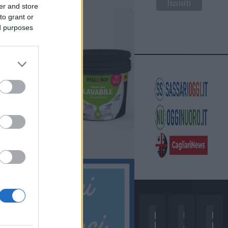
er and store
to grant or
ed purposes
D
C
C
I
A
O