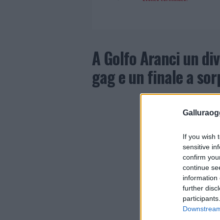
A Golfo Aranci un di
gag e un finale a so
Galluraogg
If you wish 
sensitive in
confirm you
continue se
information 
further disc
participants
Downstream 