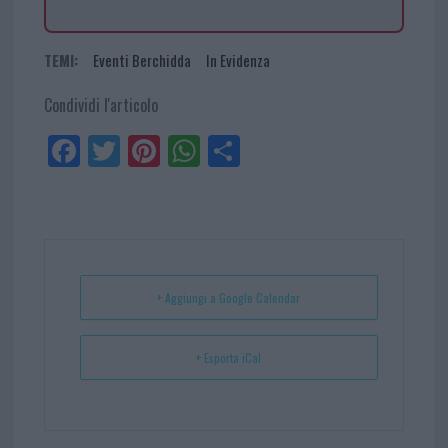
TEMI:
Eventi Berchidda
In Evidenza
Condividi l'articolo
Fa
Tw
Pi
W
Sh
ce
itt
nt
ha
ar
bo
er
er
ts
e
ok
es
Ap
t
p
+ Aggiungi a Google Calendar
+ Esporta iCal