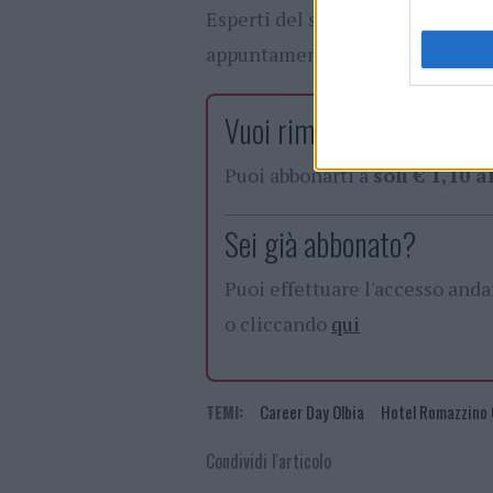
Esperti del settore e giovani ap
appuntamento da non perdere!
Vuoi rimuovere le pubblic
Puoi abbonarti a
soli € 1,10 
Sei già abbonato?
Puoi effettuare l'accesso and
o cliccando
qui
TEMI:
Career Day Olbia
Hotel Romazzino 
Condividi l'articolo