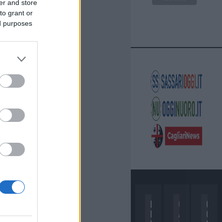
er and store
to grant or
ed purposes
D
C
C
I
A
O