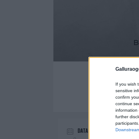
Galluraogg
If you wish 
sensitive in
confirm you
continue se
information 
further disc
participants
DATA
Downstream 
Mar 28 2024