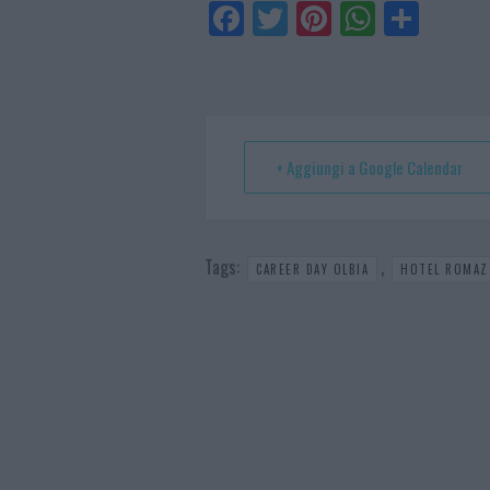
Fa
Tw
Pi
W
Sh
ce
itt
nt
ha
ar
bo
er
er
ts
e
ok
es
Ap
t
p
+ Aggiungi a Google Calendar
Tags:
,
CAREER DAY OLBIA
HOTEL ROMAZ