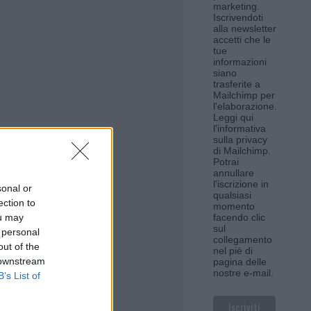
marketing.
Iscrivendoti
alla newsletter
accetti che le
tue
informazioni
siano
trasferite a
Mailchimp per
l'elaborazione.
Leggi qui
l'informativa
sulla privacy
di Mailchimp
.
Potrai
annullare
l'iscrizione in
sonal or
qualsiasi
ection to
momento
ou may
facendo clic
sul
 personal
collegamento
out of the
nel piè di
 downstream
pagina delle
nostre e-mail.
B’s List of