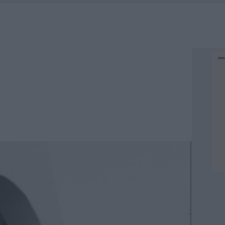
HE IL CENTRO ACCOGLIENZA MINORI CHIUDE
RO SPACCIO E DEGRADO: ESPLODE LA PROTESTA
SCEGLIERE LA SOLUZIONE IDEALE PER LA CASA E L’UFFICIO
KEND A OLBIA E IN GALLURA