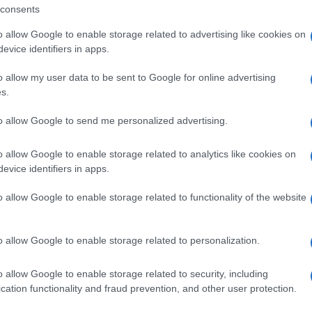
reer day è finalizzato all’ampliamento
consents
el Romazzino Costa Smeralda.
o allow Google to enable storage related to advertising like cookies on
evice identifiers in apps.
 porte sotto un nuovo marchio internazionale,
o allow my user data to be sent to Google for online advertising
o leader mondiale del lusso
LVMH (Moët
s.
to allow Google to send me personalized advertising.
mi 40 anni ha dato vita ad un portafoglio
o allow Google to enable storage related to analytics like cookies on
luviali e safari regalando esperienze di
evice identifiers in apps.
 storie indimenticabili in alcune delle
o allow Google to enable storage related to functionality of the website
o.
o allow Google to enable storage related to personalization.
sionalità di alto livello e di giovani
di sviluppare una brillante carriera nel
o allow Google to enable storage related to security, including
ino l’integrità e l’onestà che la caratterizza.
cation functionality and fraud prevention, and other user protection.