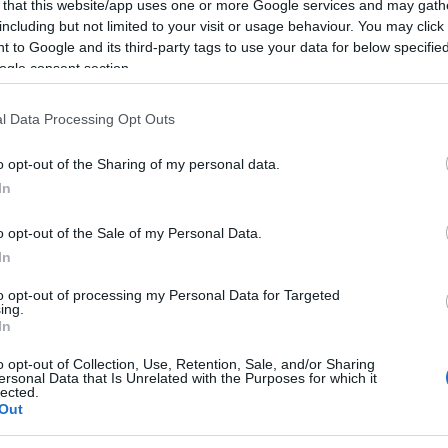
 that this website/app uses one or more Google services and may gath
including but not limited to your visit or usage behaviour. You may click 
 to Google and its third-party tags to use your data for below specifi
ogle consent section.
l Data Processing Opt Outs
 appuntamento con GiGroup
o opt-out of the Sharing of my personal data.
In
o opt-out of the Sale of my Personal Data.
ento con
Gigroup
per un’importante
In
to opt-out of processing my Personal Data for Targeted
ing.
arzo nella sede di GiGroup in via Matteo dei
In
lizzato alla ricerca di figure professionali
o opt-out of Collection, Use, Retention, Sale, and/or Sharing
ersonal Data that Is Unrelated with the Purposes for which it
lusso. Per chi non lo sapesse ancora, infatti,
lected.
Out
azionale italiana che opera nel mercato del