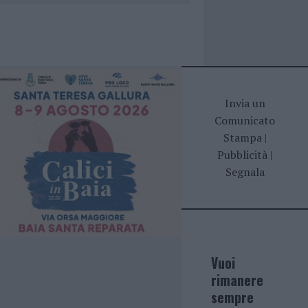
Invia un
Comunicato
Stampa
|
Pubblicità
|
Segnala
Vuoi
rimanere
sempre