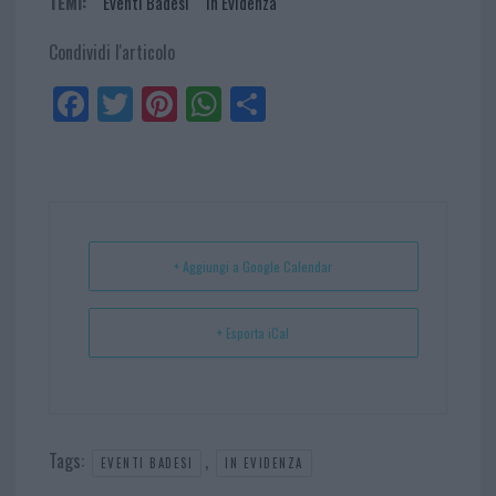
TEMI:
Eventi Badesi
In Evidenza
Condividi l'articolo
Fa
Tw
Pi
W
Sh
ce
itt
nt
ha
ar
bo
er
er
ts
e
ok
es
Ap
t
p
+ Aggiungi a Google Calendar
+ Esporta iCal
Tags:
,
EVENTI BADESI
IN EVIDENZA