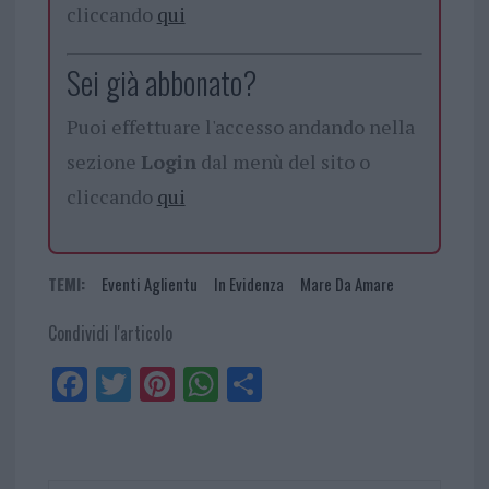
cliccando
qui
Sei già abbonato?
Puoi effettuare l'accesso andando nella
sezione
Login
dal menù del sito o
cliccando
qui
TEMI:
Eventi Aglientu
In Evidenza
Mare Da Amare
Condividi l'articolo
Fa
Tw
Pi
W
Sh
ce
itt
nt
ha
ar
bo
er
er
ts
e
ok
es
Ap