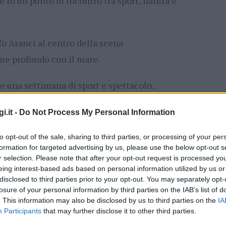
e in un punto di incontro tra sport, natura e
o Aranci al centro della scena
ame profondo con il mare.
e una settimana di sport e spettacolo.
i.it -
Do Not Process My Personal Information
ità nazionali?
to opt-out of the sale, sharing to third parties, or processing of your per
al mese
cliccando
qui
formation for targeted advertising by us, please use the below opt-out s
r selection. Please note that after your opt-out request is processed y
eing interest-based ads based on personal information utilized by us or
disclosed to third parties prior to your opt-out. You may separately opt-
losure of your personal information by third parties on the IAB’s list of
ando nella sezione
Login
dal menù del sito
. This information may also be disclosed by us to third parties on the
IA
Participants
that may further disclose it to other third parties.