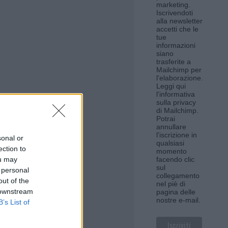
marketing.
Iscrivendoti
alla newsletter
accetti che le
tue
informazioni
siano
trasferite a
Mailchimp per
l'elaborazione.
Leggi qui
l'informativa
sulla privacy
di Mailchimp
.
Potrai
annullare
l'iscrizione in
sonal or
qualsiasi
ection to
momento
ou may
facendo clic
sul
 personal
collegamento
out of the
nel piè di
 downstream
pagina delle
nostre e-mail.
B’s List of