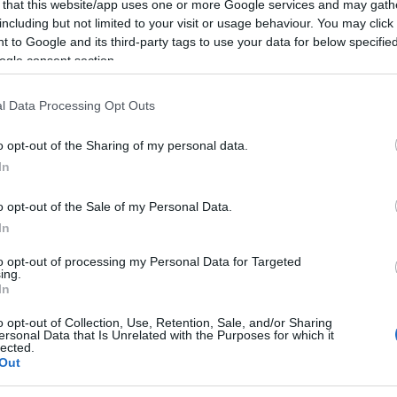
 that this website/app uses one or more Google services and may gath
including but not limited to your visit or usage behaviour. You may click 
 to Google and its third-party tags to use your data for below specifi
ogle consent section.
l Data Processing Opt Outs
o opt-out of the Sharing of my personal data.
In
o opt-out of the Sale of my Personal Data.
In
+ Esporta iCal
to opt-out of processing my Personal Data for Targeted
ing.
In
o opt-out of Collection, Use, Retention, Sale, and/or Sharing
ZA
ersonal Data that Is Unrelated with the Purposes for which it
lected.
Out