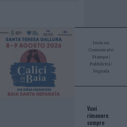
Invia un
Comunicato
Stampa
|
Pubblicità
|
Segnala
Vuoi
rimanere
sempre