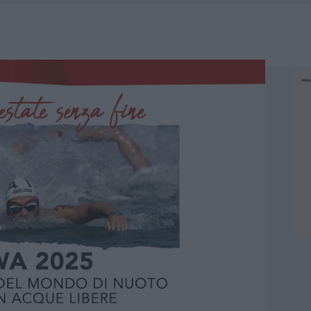
HE IL CENTRO ACCOGLIENZA MINORI CHIUDE
RO SPACCIO E DEGRADO: ESPLODE LA PROTESTA
SCEGLIERE LA SOLUZIONE IDEALE PER LA CASA E L’UFFICIO
KEND A OLBIA E IN GALLURA