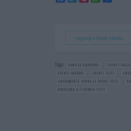
ce
itt
nt
ha
ar
bo
er
er
ts
e
ok
es
Ap
t
p
+ Aggiungi a Google Calendar
Tags:
,
DANIELA RAIMONDI
EVENTI GALLU
,
,
EVENTI SASSARI
EVENTI TELTI
LIBE
,
LIBERAMENTE SOPRA LE RIGHE TELTI
RA
RASSEGNA LETTERARIA TELTI