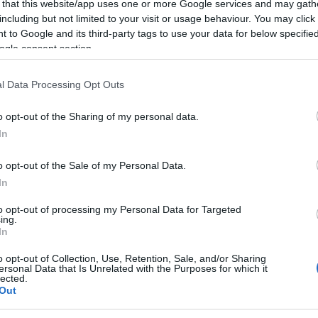
 that this website/app uses one or more Google services and may gath
on Daniela Raimondi a Telti.
including but not limited to your visit or usage behaviour. You may click 
 to Google and its third-party tags to use your data for below specifi
ogle consent section.
30
, in Piazza Duomo a Telti, dopo il grande
 Cannigione e Telti, la rassegna letteraria
l Data Processing Opt Outs
eguirà con la presentazione, per la prima
o opt-out of the Sharing of my personal data.
nzo di Daniela Raimondi, “Il primo sole
In
oni, secondo capitolo della saga familiare “La
o opt-out of the Sale of my Personal Data.
 2020 che da subito ha scalato le classiche di
In
 dei diritti cinematografici da parte della
to opt-out of processing my Personal Data for Targeted
to Paesi.
ing.
In
tte le librerie da fine maggio, è riuscito a
o opt-out of Collection, Use, Retention, Sale, and/or Sharing
ersonal Data that Is Unrelated with the Purposes for which it
del primo romanzo, sostando per settimane
lected.
Out
più venduti in Italia. Daniela Raimondi è nata