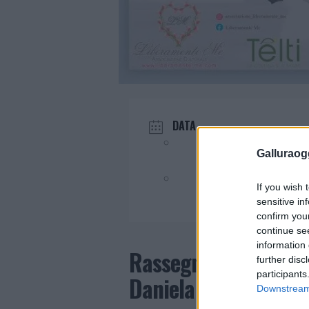
DATA
Ago 04 2023
Galluraogg
Evento terminato!
If you wish 
sensitive in
confirm you
continue se
information 
Rassegna letteraria a 
further disc
participants
Daniela Raimondi
Downstream 