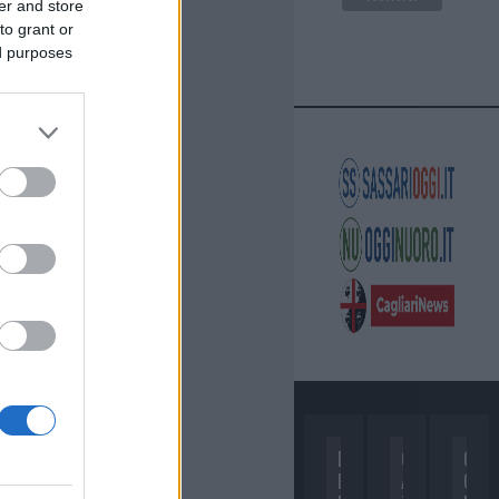
er and store
to grant or
ed purposes
D
C
C
I
A
O