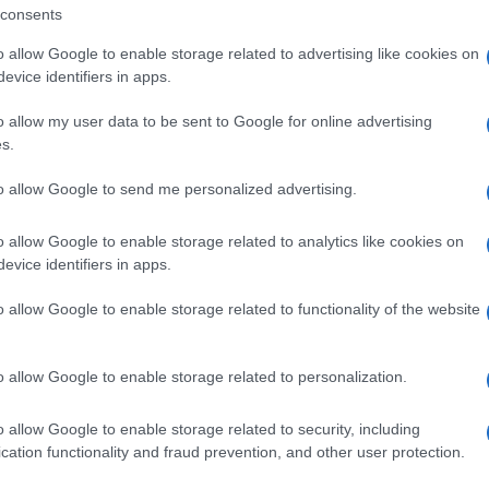
scorso la maggior parte della sua vita in
consents
 città di Londra e la Sardegna. Ha pubblicato
o allow Google to enable storage related to advertising like cookies on
evice identifiers in apps.
 ottenuto importanti riconoscimenti nazionali
resenti in antologie e riviste letterarie.
o allow my user data to be sent to Google for online advertising
s.
te Sopra Le Righe si tinge di rosa e si fa
to allow Google to send me personalized advertising.
ione, ospitando un volto femminile unico del
n romanzo che dipana la storia d’Italia dalla
o allow Google to enable storage related to analytics like cookies on
evice identifiers in apps.
le ai giorni nostri, una daga familiare che
o allow Google to enable storage related to functionality of the website
minili, ognuna per motivi diversi. La
rtistico la critica letteraria per alcuni
o allow Google to enable storage related to personalization.
li, dott.ssa Maria Antonietta Azara, è
Cultura del Comune di Telti, Piera Azzena e
o allow Google to enable storage related to security, including
lla Regione Sardegna.
cation functionality and fraud prevention, and other user protection.