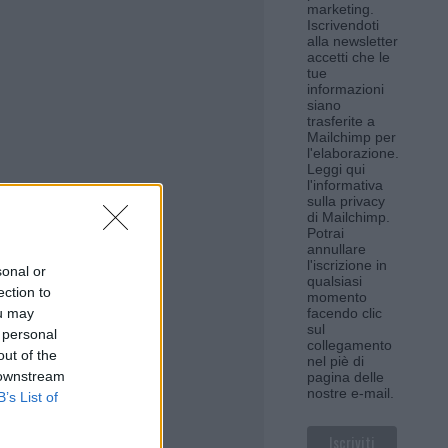
marketing.
Iscrivendoti
alla newsletter
accetti che le
tue
informazioni
siano
trasferite a
Mailchimp per
l'elaborazione.
Leggi qui
l'informativa
sulla privacy
di Mailchimp
.
Potrai
annullare
l'iscrizione in
sonal or
qualsiasi
ection to
momento
ou may
facendo clic
sul
 personal
collegamento
out of the
nel piè di
 downstream
pagina delle
nostre e-mail.
B’s List of