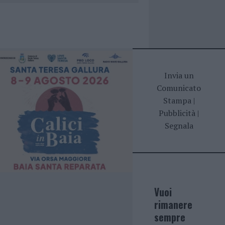
Invia un
Comunicato
Stampa
|
Pubblicità
|
Segnala
Vuoi
rimanere
sempre