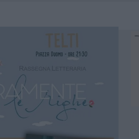
HE IL CENTRO ACCOGLIENZA MINORI CHIUDE
RO SPACCIO E DEGRADO: ESPLODE LA PROTESTA
SCEGLIERE LA SOLUZIONE IDEALE PER LA CASA E L’UFFICIO
KEND A OLBIA E IN GALLURA