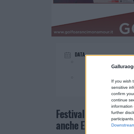
DATA
Ago 07 - 09 2023
Galluraogg
Evento terminato!
If you wish 
sensitive in
confirm you
continue se
information 
Festival Risate Sonor
further disc
participants
anche Elettra Lambo
Downstream 