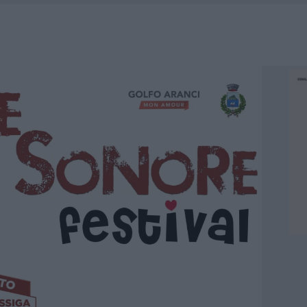
DE SFIDA DELLA VELA NELL’ESTATE 2026
DDA, RISCHIO PER LA RETE ELETTRICA
L CANTIERE: LA GALLURA RITROVA LA STRADA
U, IL COMUNE COMPLETA L’ITER