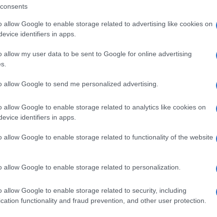
consents
 La regina del reggaeton, Elettra
 la terza e ultima serata del Festival Risate
o allow Google to enable storage related to advertising like cookies on
evice identifiers in apps.
uoi successi musicali e il suo ultimo album
o allow my user data to be sent to Google for online advertising
estiva “Mani in alto”.
s.
te e divertimento, con artisti eccezionali che
to allow Google to send me personalized advertising.
talento comico e musicale. Non perdere
o allow Google to enable storage related to analytics like cookies on
sto imperdibile evento!
evice identifiers in apps.
o allow Google to enable storage related to functionality of the website
ità nazionali?
al mese
cliccando
qui
o allow Google to enable storage related to personalization.
o allow Google to enable storage related to security, including
cation functionality and fraud prevention, and other user protection.
ando nella sezione
Login
dal menù del sito