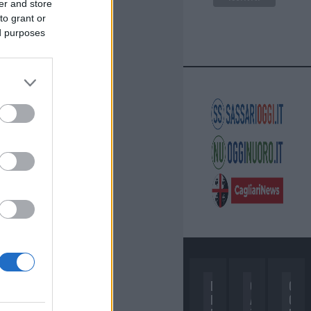
er and store
to grant or
ed purposes
D
C
C
I
A
O