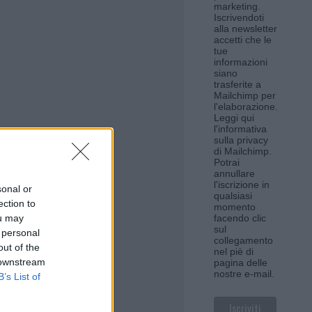
marketing.
Iscrivendoti
alla newsletter
accetti che le
tue
informazioni
siano
trasferite a
Mailchimp per
l'elaborazione.
Leggi qui
l'informativa
sulla privacy
di Mailchimp
.
Potrai
annullare
l'iscrizione in
sonal or
qualsiasi
ection to
momento
ou may
facendo clic
sul
 personal
collegamento
out of the
nel piè di
 downstream
pagina delle
nostre e-mail.
B’s List of