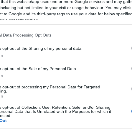
 that this website/app uses one or more Google services and may gath
 Risate Sonore.
including but not limited to your visit or usage behaviour. You may click 
 to Google and its third-party tags to use your data for below specifi
ogle consent section.
 terrà in Piazza Cossiga il Festival Risate
el buonumore con i protagonisti di Only Fun –
l Data Processing Opt Outs
co il programma dettagliato delle serate:
o opt-out of the Sharing of my personal data.
In
sani e Luca Peracino): I Panpers, noti comici
, conosciuti per le loro apparizioni a Zelig e
o opt-out of the Sale of my Personal Data.
In
ata inaugurale del festival.
to opt-out of processing my Personal Data for Targeted
ing.
i (Michele Manca e Stefano Manca): Il duo
In
icorpi, con una carriera televisiva che
o opt-out of Collection, Use, Retention, Sale, and/or Sharing
ersonal Data that Is Unrelated with the Purposes for which it
Scherzi a Parte e Colorado Cafè, porterà il
lected.
Out
econda serata del festival.