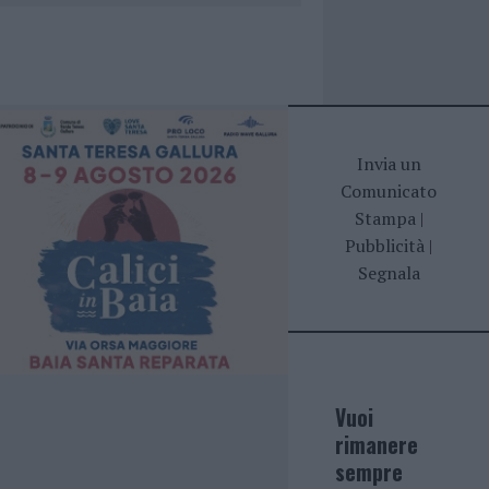
Invia un
Comunicato
Stampa
|
Pubblicità
|
Segnala
Vuoi
rimanere
sempre