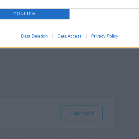
CONFIRM
Eventi Golfo Aranci
Eventi Olbia
Eventi Sardegna
Data Deletion
Data Access
Privacy Policy
Pino E Gli Anticorpi
Risate Sonore Golfo Aranci
+ Esporta iCal