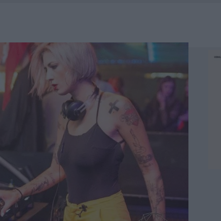
A IL CAMPO BASE: L’INAUGURAZIONE
: GRANDE PARTECIPAZIONE PER IL SUO RACCONTO
RO ACCOGLIENZA MINORI, ALBIERI: “EPISODI GRAVISSIMI”
NO LE SUITE: FURTO DA 50MILA NEL RESORT