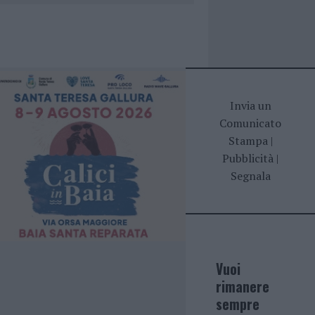
Invia un
Comunicato
Stampa
|
Pubblicità
|
Segnala
Vuoi
rimanere
sempre