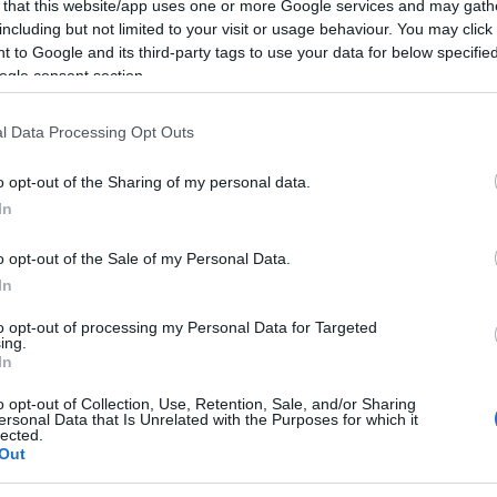
 that this website/app uses one or more Google services and may gath
including but not limited to your visit or usage behaviour. You may click 
ando nella sezione
Login
dal menù del sito
 to Google and its third-party tags to use your data for below specifi
ogle consent section.
l Data Processing Opt Outs
fo Aranci
In Evidenza
o opt-out of the Sharing of my personal data.
In
o opt-out of the Sale of my Personal Data.
In
to opt-out of processing my Personal Data for Targeted
ing.
In
o opt-out of Collection, Use, Retention, Sale, and/or Sharing
+ Esporta iCal
ersonal Data that Is Unrelated with the Purposes for which it
lected.
Out