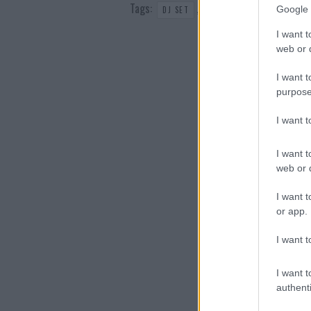
Tags:
,
,
Google 
DJ SET
EMA STOKHOLMA
EVE
I want t
web or d
I want t
purpose
I want 
I want t
web or d
I want t
or app.
I want t
I want t
authenti