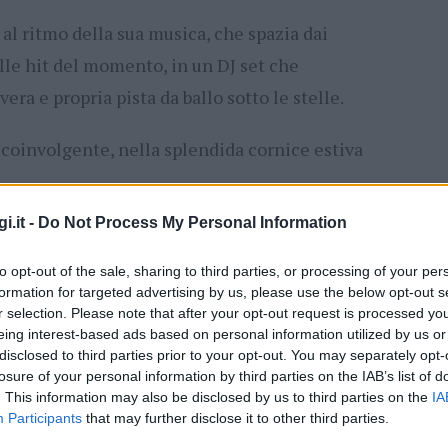
 al ritmo della sua musica, che spazia dai
lle hit del momento, in un DJ set che
era e propria pista da ballo sotto le stelle.
coinvolgente, nella splendida cornice estiva
i.it -
Do Not Process My Personal Information
uali variazioni di programma
oaranciturismosardegna
to opt-out of the sale, sharing to third parties, or processing of your per
formation for targeted advertising by us, please use the below opt-out s
r selection. Please note that after your opt-out request is processed y
ità nazionali?
eing interest-based ads based on personal information utilized by us or
disclosed to third parties prior to your opt-out. You may separately opt-
al mese
cliccando
qui
losure of your personal information by third parties on the IAB’s list of
. This information may also be disclosed by us to third parties on the
IA
Participants
that may further disclose it to other third parties.