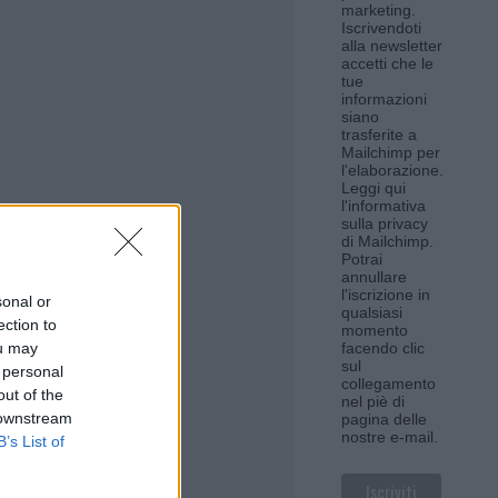
marketing.
Iscrivendoti
alla newsletter
accetti che le
tue
informazioni
siano
trasferite a
Mailchimp per
l'elaborazione.
Leggi qui
l'informativa
sulla privacy
di Mailchimp
.
Potrai
annullare
l'iscrizione in
sonal or
qualsiasi
ection to
momento
ou may
facendo clic
sul
 personal
collegamento
out of the
nel piè di
 downstream
pagina delle
nostre e-mail.
B’s List of