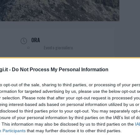
ORA
Evento giornaliero
i.it -
Do Not Process My Personal Information
to opt-out of the sale, sharing to third parties, or processing of your per
formation for targeted advertising by us, please use the below opt-out s
atura di San Pantaleo
r selection. Please note that after your opt-out request is processed y
eing interest-based ads based on personal information utilized by us or
disclosed to third parties prior to your opt-out. You may separately opt-
losure of your personal information by third parties on the IAB’s list of
ro del paese di San Pantaleo. Seguendo una
. This information may also be disclosed by us to third parties on the
IA
Participants
that may further disclose it to other third parties.
lo Stazzo Manzoni, un’antica casa pastorale