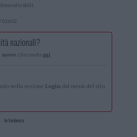
dimenticabili.
1762602
ità nazionali?
al mese
cliccando
qui
ando nella sezione
Login
dal menù del sito
In Evidenza