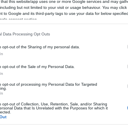
eremo un sentiero agevole, circondati da una
 that this website/app uses one or more Google services and may gath
including but not limited to your visit or usage behaviour. You may click 
da corbezzoli, cisto e lecci. Il percorso,
 to Google and its third-party tags to use your data for below specifi
ogle consent section.
ndenza, si sviluppa tra spettacolari
e dal tempo e dalle intemperie.
l Data Processing Opt Outs
ntiero principale per svoltare a sinistra,
o opt-out of the Sharing of my personal data.
cala Impedrada. Da questo punto inizia una
In
con una pendenza del 35%, che si estende per
o opt-out of the Sale of my Personal Data.
dono l’utilizzo di corde già posizionate per
In
i rocce, rendendo necessarie buone capacità di
to opt-out of processing my Personal Data for Targeted
ing.
In
o opt-out of Collection, Use, Retention, Sale, and/or Sharing
i fronte a una spettacolare spaccatura nella
ersonal Data that Is Unrelated with the Purposes for which it
lected.
o circa 20 metri, largo 2-3 metri e lungo una
Out
uce a una sella. Da qui inizia l’ultimo tratto