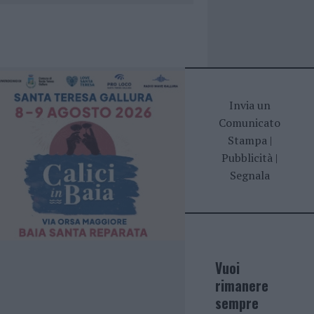
Invia un
Comunicato
Stampa
|
Pubblicità
|
Segnala
Vuoi
rimanere
sempre