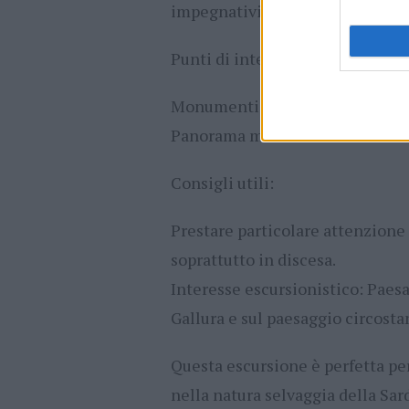
impegnativi
Punti di interesse:
Monumenti granitici modellati 
Panorama mozzafiato dalla vett
Consigli utili:
Prestare particolare attenzione a
soprattutto in discesa.
Interesse escursionistico: Paesa
Gallura e sul paesaggio circosta
Questa escursione è perfetta pe
nella natura selvaggia della Sar