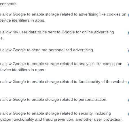
assaggi impegnativi e tratti esposti su rocce
consents
ità.
o allow Google to enable storage related to advertising like cookies on
evice identifiers in apps.
aremo ricompensati da un panorama a 360° che
o allow my user data to be sent to Google for online advertising
lura. Il ritorno avverrà sul percorso che
s.
i e da li con un facile sentiero si ritornerà a
to allow Google to send me personalized advertising.
o allow Google to enable storage related to analytics like cookies on
evice identifiers in apps.
o allow Google to enable storage related to functionality of the website
re, soste escluse
orno)
o allow Google to enable storage related to personalization.
erti) – da non sottovalutare
o allow Google to enable storage related to security, including
cation functionality and fraud prevention, and other user protection.
lmente semplice, seguito da tratti rocciosi