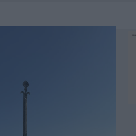
RO SPACCIO E DEGRADO: ESPLODE LA PROTESTA
SCEGLIERE LA SOLUZIONE IDEALE PER LA CASA E L’UFFICIO
GO DOLORE: STORIA E RINASCITA DELLA STRADA CHE SEGNÒ LA GALLURA
 BELLA ANCHE DAL VIVO: UN AMICO VIP SVELA COME FA