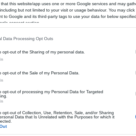
 that this website/app uses one or more Google services and may gath
a i profumi della macchia mediterranea e del
including but not limited to your visit or usage behaviour. You may click 
 to Google and its third-party tags to use your data for below specifi
ogle consent section.
rca
l Data Processing Opt Outs
o opt-out of the Sharing of my personal data.
In
o opt-out of the Sale of my Personal Data.
 348 3557488
In
to opt-out of processing my Personal Data for Targeted
ing.
ità nazionali?
In
al mese
cliccando
qui
o opt-out of Collection, Use, Retention, Sale, and/or Sharing
ersonal Data that Is Unrelated with the Purposes for which it
lected.
Out