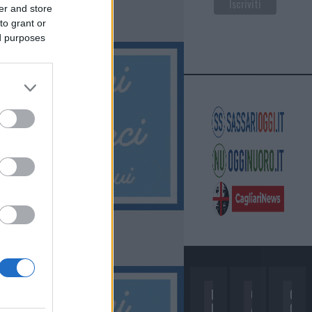
er and store
to grant or
ed purposes
D
C
C
I
A
O