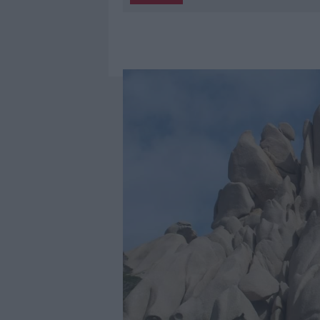
6 AGOSTO 2026
|
MIGLIORI AGENZIE PER L’ATTESTA
DELLE PRATICHE
5 AGOSTO 2026
|
“SUL FILO DEL DISCORSO”: SOLD
5 AGOSTO 2026
|
LA MADDALENA, FESTA PER I 30 A
5 AGOSTO 2026
|
ESCE DI STRADA CON L’AUTO AD