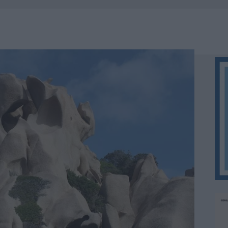
ZIONE SOA IN ITALIA: LISTA DELLE 4 REALTÀ PIÙ EFFICIENTI NELLA GESTIONE
 OUT AD OLBIA PER IL READING SU ATZENI
NNI DEL DIVING CENTER DI TEGGE
 ARZACHENA: FERITO IL CONDUCENTE