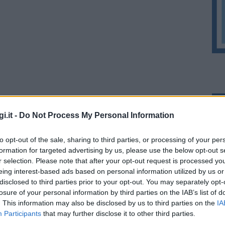
ano. È l’immenso deserto dove l’uomo non è
i.it -
Do Not Process My Personal Information
a vita accanto a sé”
to opt-out of the sale, sharing to third parties, or processing of your per
formation for targeted advertising by us, please use the below opt-out s
r selection. Please note that after your opt-out request is processed y
eing interest-based ads based on personal information utilized by us or
me Valle della Luna e Capo Testa per iniziare
disclosed to third parties prior to your opt-out. You may separately opt-
losure of your personal information by third parties on the IAB’s list of
. This information may also be disclosed by us to third parties on the
IA
ra le fantastiche formazioni granitiche di
Participants
that may further disclose it to other third parties.
 fascino con tanti tanti bellissimi scorci sulle