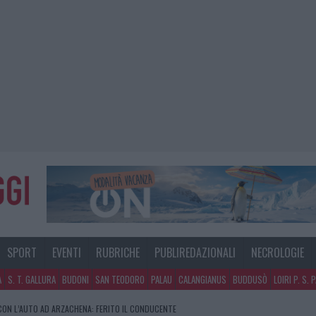
SPORT
EVENTI
RUBRICHE
PUBLIREDAZIONALI
NECROLOGIE
A
S. T. GALLURA
BUDONI
SAN TEODORO
PALAU
CALANGIANUS
BUDDUSÒ
LOIRI P. S. 
NO A TAVOLARA: SALVATE DAI VIGILI DEL FUOCO