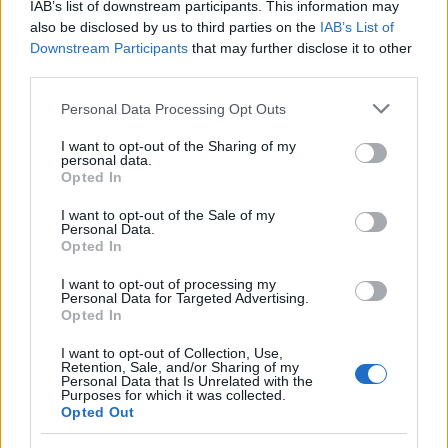
IAB’s list of downstream participants. This information may
also be disclosed by us to third parties on the
IAB’s List of
Downstream Participants
that may further disclose it to other
third parties.
Please note that this website/app uses one or more Google
Personal Data Processing Opt Outs
services and may gather and store information including but
not limited to your visit or usage behaviour. You may click to
I want to opt-out of the Sharing of my
personal data.
grant or deny consent to Google and its third-party tags to
Opted In
use your data for below specified purposes in below Google
consent section.
I want to opt-out of the Sale of my
Personal Data.
Opted In
I want to opt-out of processing my
Personal Data for Targeted Advertising.
Opted In
I want to opt-out of Collection, Use,
Retention, Sale, and/or Sharing of my
Personal Data that Is Unrelated with the
Purposes for which it was collected.
Opted Out