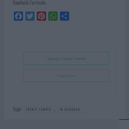
Condividi l'articolo
Fa
Tw
Pi
W
Sh
ce
itt
nt
ha
ar
bo
er
er
ts
e
ok
es
Ap
t
p
+ Aggiungi a Google Calendar
+ Esporta iCal
Tags:
,
EVENTI TEMPIO
IN EVIDENZA