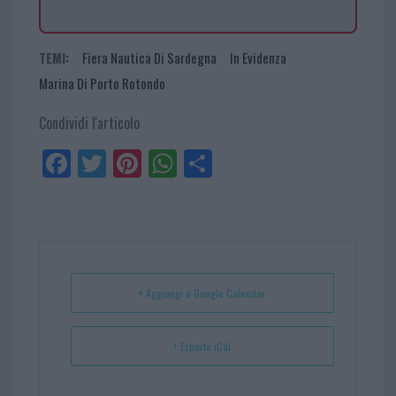
TEMI:
Fiera Nautica Di Sardegna
In Evidenza
Marina Di Porto Rotondo
Condividi l'articolo
Fa
Tw
Pi
W
Sh
ce
itt
nt
ha
ar
bo
er
er
ts
e
ok
es
Ap
t
p
+ Aggiungi a Google Calendar
+ Esporta iCal