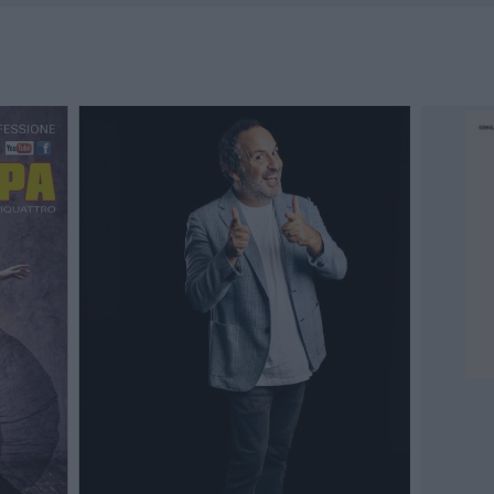
HE IL CENTRO ACCOGLIENZA MINORI CHIUDE
RO SPACCIO E DEGRADO: ESPLODE LA PROTESTA
SCEGLIERE LA SOLUZIONE IDEALE PER LA CASA E L’UFFICIO
KEND A OLBIA E IN GALLURA