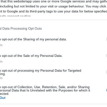
 that this website/app uses one or more Google services and may gath
’ultimo crodino
e
Area Paradiso
ed è stato
including but not limited to your visit or usage behaviour. You may click 
molto bello
di Paolo Ruffini ed in alcune
 to Google and its third-party tags to use your data for below specifi
ogle consent section.
l Data Processing Opt Outs
 giugno 2017 conduce su
TV8
House of
l 16 ottobre i due lanciano
o opt-out of the Sharing of my personal data.
mpre nel 2017 inizia la conduzione
In
 Ruffini e Federica Nargi. Nel 2019 riprende la
o opt-out of the Sale of my Personal Data.
ra una volta al fianco di Paolo
In
to opt-out of processing my Personal Data for Targeted
ing.
In
 di Italia 1
Enjoy – Ridere fa
o opt-out of Collection, Use, Retention, Sale, and/or Sharing
uono e Diana Del Bufalo.
ersonal Data that Is Unrelated with the Purposes for which it
lected.
Out
a nella trasmissione
Back to School
, mentre