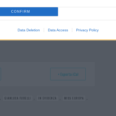
luca Fubelli
In Evidenza
Miss Europa
Mister Europa
CONFIRM
Data Deletion
Data Access
Privacy Policy
+ Esporta iCal
,
,
,
,
GIANLUCA FUBELLI
IN EVIDENZA
MISS EUROPA