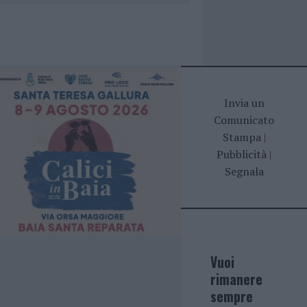
Invia un
Comunicato
Stampa
|
Pubblicità
|
Segnala
Vuoi
rimanere
sempre