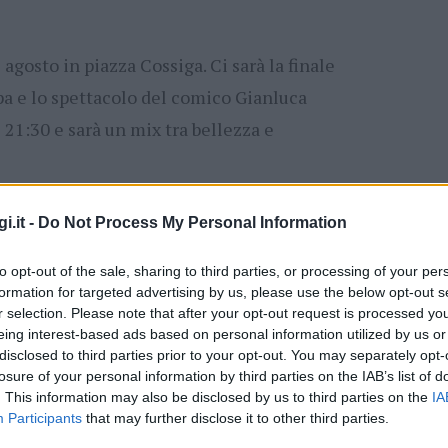
gosto in piazza Cossiga. Ci sarà la finale
pa e lo spettacolo del comico Gianluca
e 21:30 e sarà un mix tra bellezza e
lto conosciuto nello scenario del cabaret
i.it -
Do Not Process My Personal Information
 la sua carriera con i villaggi turistici dove
to opt-out of the sale, sharing to third parties, or processing of your per
contra tanti colleghi con cui lavora e testa
formation for targeted advertising by us, please use the below opt-out s
provvisatore.
r selection. Please note that after your opt-out request is processed y
eing interest-based ads based on personal information utilized by us or
disclosed to third parties prior to your opt-out. You may separately opt-
film
Eccezzziunale veramente – Capitolo
losure of your personal information by third parties on the IAB’s list of
 con Diego Abatantuono e nello stesso anno
. This information may also be disclosed by us to third parties on the
IA
Participants
that may further disclose it to other third parties.
tin una trasmissione comica su Paramount