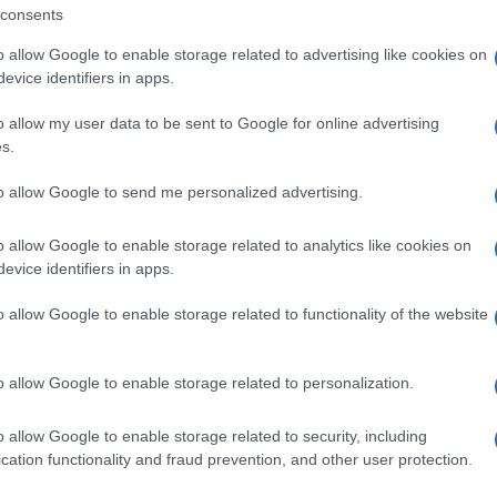
 programma Big Show condotto da Papi. Dal
consents
ieme a Omar Fantini su Cielo e nuovamente
o allow Google to enable storage related to advertising like cookies on
Federica Panicucci
Back to School.
evice identifiers in apps.
o allow my user data to be sent to Google for online advertising
uali variazioni di programma
s.
oaranciturismosardegna
to allow Google to send me personalized advertising.
ità nazionali?
o allow Google to enable storage related to analytics like cookies on
evice identifiers in apps.
al mese
cliccando
qui
o allow Google to enable storage related to functionality of the website
o allow Google to enable storage related to personalization.
ando nella sezione
Login
dal menù del sito
o allow Google to enable storage related to security, including
cation functionality and fraud prevention, and other user protection.