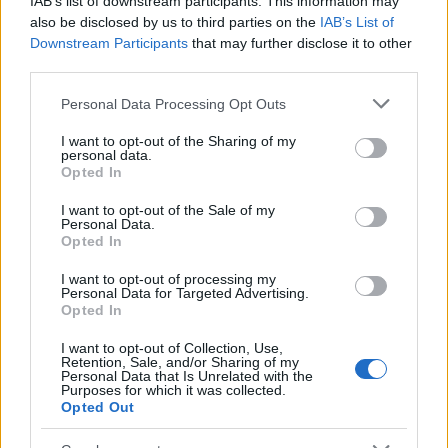
IAB’s list of downstream participants. This information may
also be disclosed by us to third parties on the
IAB’s List of
Downstream Participants
that may further disclose it to other
third parties.
Please note that this website/app uses one or more Google
Personal Data Processing Opt Outs
services and may gather and store information including but
not limited to your visit or usage behaviour. You may click to
I want to opt-out of the Sharing of my
personal data.
grant or deny consent to Google and its third-party tags to
Opted In
use your data for below specified purposes in below Google
consent section.
I want to opt-out of the Sale of my
Personal Data.
Opted In
I want to opt-out of processing my
Personal Data for Targeted Advertising.
Opted In
I want to opt-out of Collection, Use,
Retention, Sale, and/or Sharing of my
Personal Data that Is Unrelated with the
Purposes for which it was collected.
Opted Out