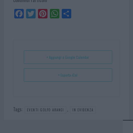
Fa
Tw
Pi
W
Sh
ce
itt
nt
ha
ar
bo
er
er
ts
e
ok
es
Ap
t
p
+ Aggiungi a Google Calendar
+ Esporta iCal
Tags:
,
EVENTI GOLFO ARANCI
IN EVIDENZA