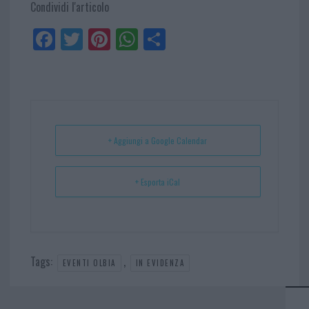
Condividi l'articolo
Fa
Tw
Pi
W
Sh
ce
itt
nt
ha
ar
bo
er
er
ts
e
ok
es
Ap
t
p
+ Aggiungi a Google Calendar
+ Esporta iCal
Tags:
,
EVENTI OLBIA
IN EVIDENZA