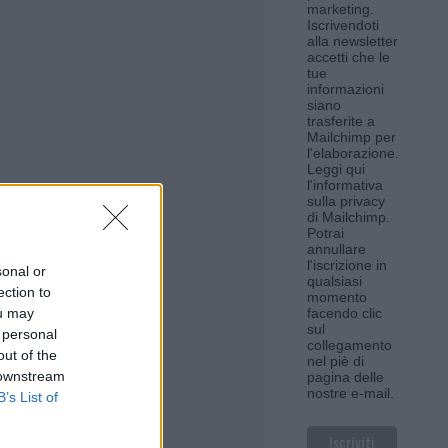
marketing.
Iscrivendoti
alla newsletter
accetti che le
tue
informazioni
siano
trasferite a
Mailchimp per
l'elaborazione.
Leggi qui
l'informativa
sulla privacy
di Mailchimp
.
Potrai
annullare
l'iscrizione in
sonal or
qualsiasi
ection to
momento
ou may
facendo clic
sul
 personal
collegamento
out of the
nel piè di
 downstream
pagina delle
nostre e-mail.
B’s List of