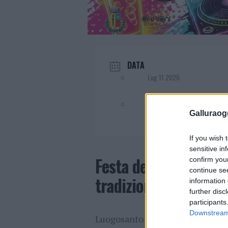
DATA
Lug 11 2026
Evento terminato!
Galluraogg
If you wish 
sensitive in
Festa dei Fidali 2026
confirm you
continue se
tradizione con la lev
information 
further disc
participants
Downstream 
Luogosanto si prepara a vivere u