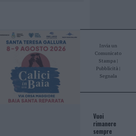
Invia un
Comunicato
Stampa
|
Pubblicità
|
Segnala
Vuoi
rimanere
sempre