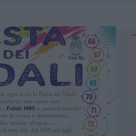
IAMME A LA MADDALENA, INCENDIO A MONTI D’À RENA
KEND A OLBIA E IN GALLURA
 BELLA ANCHE DAL VIVO: UN AMICO VIP SVELA COME FA
 A FUOCO DUE FURGONI