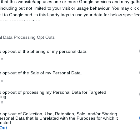
 that this website/app uses one or more Google services and may gath
ogramma
sabato 11 luglio
nel
Rione San
including but not limited to your visit or usage behaviour. You may click 
da le sue radici nella tradizione della
Festa
 to Google and its third-party tags to use your data for below specifi
ogle consent section.
anno viene organizzata da una diversa leva
aranno i
Fidali 1982
a raccogliere il
l Data Processing Opt Outs
a all’insegna della convivialità, della
o opt-out of the Sharing of my personal data.
In
le
19.30
con la
messa in onore dei Fidali
,
o opt-out of the Sale of my Personal Data.
San Paolo. Seguirà, alle
20.30
, la cena su
In
 composto da pasta, carne arrosto con
to opt-out of processing my Personal Data for Targeted
ing.
sato per condividere uno dei momenti più
In
o opt-out of Collection, Use, Retention, Sale, and/or Sharing
ersonal Data that Is Unrelated with the Purposes for which it
lected.
e la manifestazione si aprirà a tutta la
Out
perà alla cena potrà raggiungere il Rione