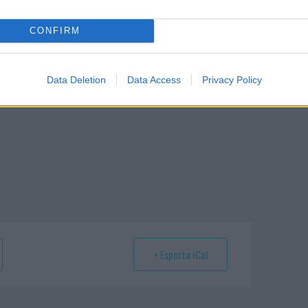
ando nella sezione
Login
dal menù del sito
CONFIRM
Data Deletion
Data Access
Privacy Policy
+ Esporta iCal