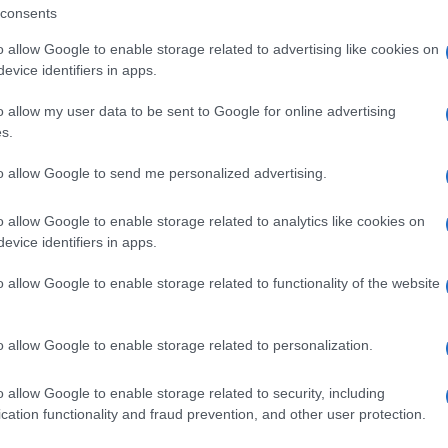
consents
ocena tra musica dal vivo, cocktail bar e tanta
o allow Google to enable storage related to advertising like cookies on
aranno i
LocSound Live Band
, protagonisti
evice identifiers in apps.
 i festeggiamenti fino a tarda notte.
o allow my user data to be sent to Google for online advertising
s.
molto più di un semplice evento estivo: è
saldare il legame con la comunità e rendere
to allow Google to send me personalized advertising.
 1950 a oggi, hanno contribuito con passione
o allow Google to enable storage related to analytics like cookies on
lla storica
Festa Manna di Gaddura
,
evice identifiers in apps.
 che continua a unire generazioni diverse.
o allow Google to enable storage related to functionality of the website
ità nazionali?
o allow Google to enable storage related to personalization.
al mese
cliccando
qui
o allow Google to enable storage related to security, including
cation functionality and fraud prevention, and other user protection.