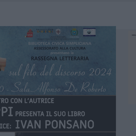
A IL CAMPO BASE: L’INAUGURAZIONE
: GRANDE PARTECIPAZIONE PER IL SUO RACCONTO
RO ACCOGLIENZA MINORI, ALBIERI: “EPISODI GRAVISSIMI”
NO LE SUITE: FURTO DA 50MILA NEL RESORT