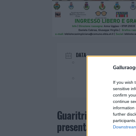
DATA
Nov 22 2024
Galluraogg
Evento terminato!
If you wish 
sensitive in
confirm you
continue se
information 
Guaritrici sarde tra
further disc
participants
presentazione del lib
Downstream 