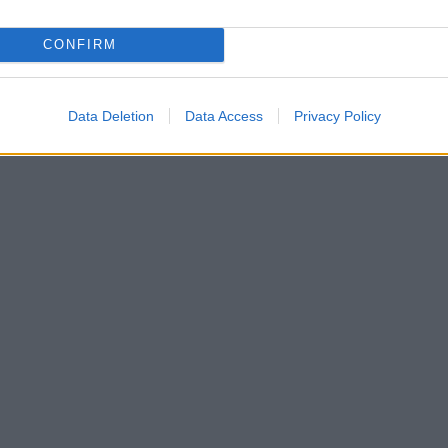
+ Esporta iCal
CONFIRM
Data Deletion
Data Access
Privacy Policy
,
,
MAGIA SARDA
RITA NAPPI