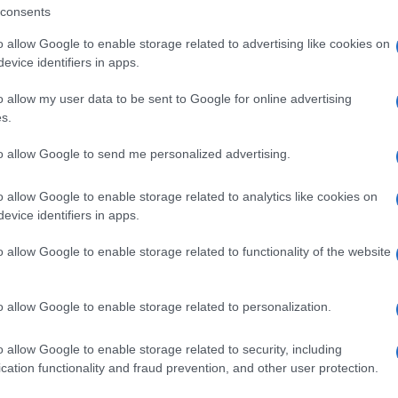
consents
al mese
cliccando
qui
o allow Google to enable storage related to advertising like cookies on
evice identifiers in apps.
o allow my user data to be sent to Google for online advertising
s.
ando nella sezione
Login
dal menù del sito
to allow Google to send me personalized advertising.
o allow Google to enable storage related to analytics like cookies on
evice identifiers in apps.
 Sarda
Rita Nappi
o allow Google to enable storage related to functionality of the website
o allow Google to enable storage related to personalization.
o allow Google to enable storage related to security, including
cation functionality and fraud prevention, and other user protection.