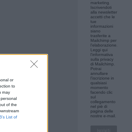
marketing.
Iscrivendoti
alla newsletter
accetti che le
tue
informazioni
siano
trasferite a
Mailchimp per
l'elaborazione.
Leggi qui
l'informativa
sulla privacy
di Mailchimp
.
Potrai
annullare
l'iscrizione in
sonal or
qualsiasi
ection to
momento
ou may
facendo clic
sul
 personal
collegamento
out of the
nel piè di
 downstream
pagina delle
nostre e-mail.
B’s List of