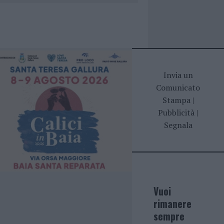
Invia un
Comunicato
Stampa
|
Pubblicità
|
Segnala
Vuoi
rimanere
sempre