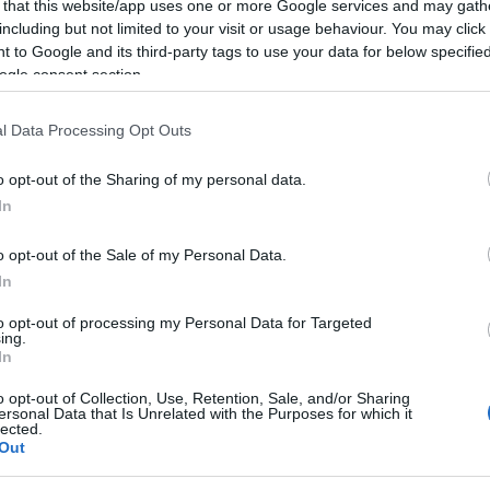
 that this website/app uses one or more Google services and may gath
including but not limited to your visit or usage behaviour. You may click 
Rita Nappi presenta il suo libro GUARITRICI
 to Google and its third-party tags to use your data for below specifi
ogle consent section.
ano.
l Data Processing Opt Outs
gia e inquisizione: “Guaritrici Sarde tra
o opt-out of the Sharing of my personal data.
 un’opera di Rita Nappi Con un nucleo
In
e la compresenza di aspetti diversi nella
o opt-out of the Sale of my Personal Data.
nalizzano le fonti e la loro attendibilità,
In
lli, con il reperimento di testimoni. Uno
to opt-out of processing my Personal Data for Targeted
presente, tra uomo e divino. Simbolismo e
ing.
In
o obbligato è l’inchiesta speciale”
o opt-out of Collection, Use, Retention, Sale, and/or Sharing
ella libertà e della dignità individuale.
ersonal Data that Is Unrelated with the Purposes for which it
lected.
Out
ità nazionali?