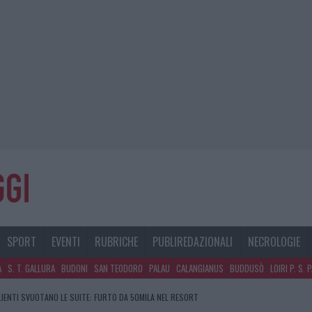
SPORT
EVENTI
RUBRICHE
PUBLIREDAZIONALI
NECROLOGIE
A
S. T. GALLURA
BUDONI
SAN TEODORO
PALAU
CALANGIANUS
BUDDUSÒ
LOIRI P. S. 
GOSTO, SOLE E CALDO TORNANO PROTAGONISTI