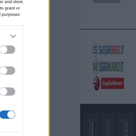
er and store
to grant or
ed purposes
D
C
C
I
A
O