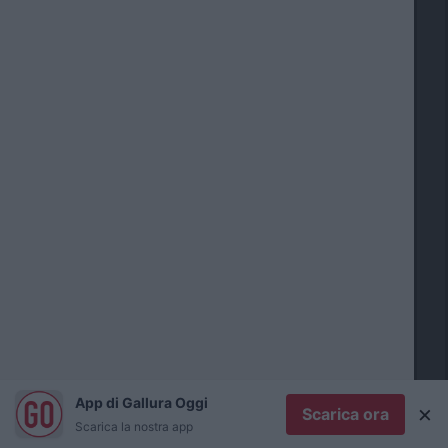
P
r
i
m
a
p
a
g
i
n
a
C
r
o
n
App di Gallura Oggi
×
a
Scarica ora
Scarica la nostra app
c