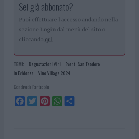
Sei già abbonato?
Puoi effettuare l'accesso andando nella
sezione
Login
dal menù del sito o
cliccando
qui
TEMI:
Degustazioni Vini
Eventi San Teodoro
In Evidenza
Vino Village 2024
Condividi l'articolo
Fa
Tw
Pi
W
Sh
ce
itt
nt
ha
ar
bo
er
er
ts
e
ok
es
Ap