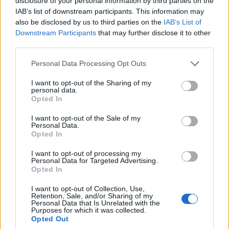
disclosure of your personal information by third parties on the
IAB’s list of downstream participants. This information may
also be disclosed by us to third parties on the
IAB’s List of
Downstream Participants
that may further disclose it to other
third parties.
Please note that this website/app uses one or more Google
Personal Data Processing Opt Outs
services and may gather and store information including but
not limited to your visit or usage behaviour. You may click to
I want to opt-out of the Sharing of my
personal data.
grant or deny consent to Google and its third-party tags to
Opted In
use your data for below specified purposes in below Google
consent section.
I want to opt-out of the Sale of my
Personal Data.
Opted In
I want to opt-out of processing my
Personal Data for Targeted Advertising.
Opted In
I want to opt-out of Collection, Use,
Retention, Sale, and/or Sharing of my
Personal Data that Is Unrelated with the
Purposes for which it was collected.
Opted Out