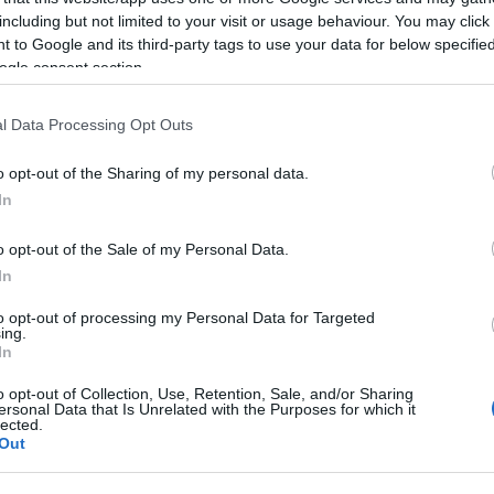
including but not limited to your visit or usage behaviour. You may click 
 to Google and its third-party tags to use your data for below specifi
ogle consent section.
dell’amore tossico, delle relazioni
ossibile al principio del secolo XXI,
l Data Processing Opt Outs
la crisi permanente, della precarietà
o opt-out of the Sharing of my personal data.
dere, anche quando sono doppie.
In
 non ha scoperto nulla e ancora non si
o opt-out of the Sale of my Personal Data.
In
e l’esistenza di una verità scomoda, ma teme
to opt-out of processing my Personal Data for Targeted
do di un uomo che ha amato, con cui ha
ing.
In
 consapevole che in tempi brevi dovrà scegliere
voltare pagina.»
o opt-out of Collection, Use, Retention, Sale, and/or Sharing
ersonal Data that Is Unrelated with the Purposes for which it
lected.
Out
ità nazionali?