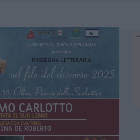
CA DELLE METE PIÙ AMATE DELL’ESTATE 2026
ARMORA, PARCHEGGIO PROVVISORIO A LA MADDALENA
FALSI INCARICATI BUSSANO ALLE PORTE
E CALDO TORNANO PROTAGONISTI