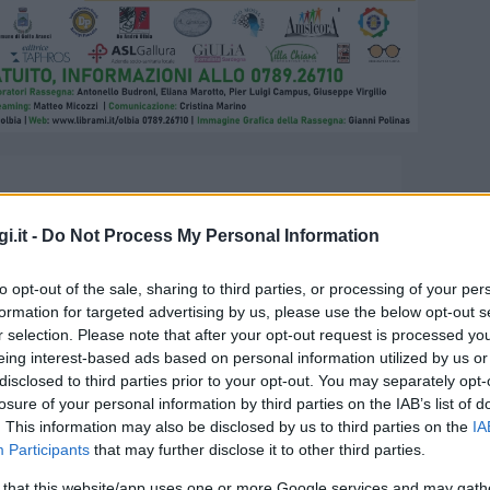
i.it -
Do Not Process My Personal Information
to opt-out of the sale, sharing to third parties, or processing of your per
formation for targeted advertising by us, please use the below opt-out s
r selection. Please note that after your opt-out request is processed y
eing interest-based ads based on personal information utilized by us or
disclosed to third parties prior to your opt-out. You may separately opt-
senta il suo libro a Olbia
losure of your personal information by third parties on the IAB’s list of
. This information may also be disclosed by us to third parties on the
IA
Participants
that may further disclose it to other third parties.
libro il 9 luglio ore 21.30. Dialoga con
 that this website/app uses one or more Google services and may gath