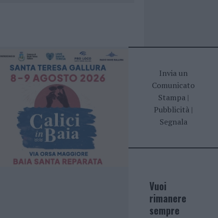
Invia un
Comunicato
Stampa
|
Pubblicità
|
Segnala
Vuoi
rimanere
sempre