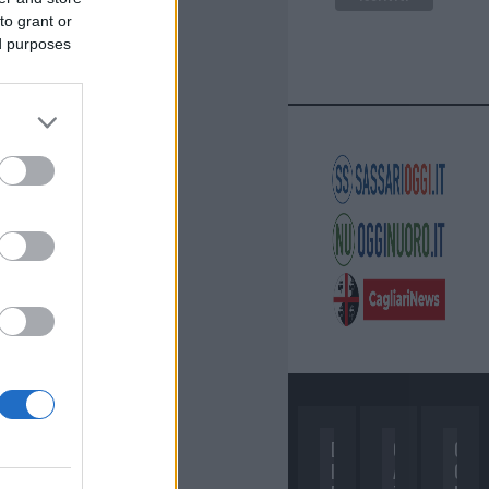
to grant or
ed purposes
D
C
C
I
A
O