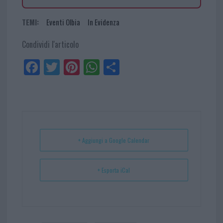
TEMI:
Eventi Olbia
In Evidenza
Condividi l'articolo
Fa
Tw
Pi
W
Sh
ce
itt
nt
ha
ar
bo
er
er
ts
e
ok
es
Ap
t
p
+ Aggiungi a Google Calendar
+ Esporta iCal