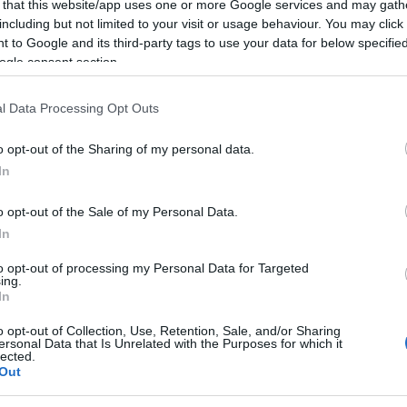
 that this website/app uses one or more Google services and may gath
gli ambiti più specialistici e complessi
including but not limited to your visit or usage behaviour. You may click 
e riveste un’importanza fondamentale per la
 to Google and its third-party tags to use your data for below specifi
ogle consent section.
 consentendo il recupero di funzioni motorie e
mi, compressioni nervose o patologie
l Data Processing Opt Outs
brachiale interessano l’insieme dei nervi che
o opt-out of the Sharing of my personal data.
ento dell’arto superiore. Sono generalmente
In
a, come incidenti motociclistici o infortuni
o opt-out of the Sale of my Personal Data.
e la perdita totale o parziale della
In
la mano, con conseguenze estremamente
to opt-out of processing my Personal Data for Targeted
lavorativo e sociale. La chirurgia
ing.
In
 richiede competenze altamente
eutici complessi che vengono eseguiti
o opt-out of Collection, Use, Retention, Sale, and/or Sharing
ersonal Data that Is Unrelated with the Purposes for which it
lected.
. Proprio per facilitare l’accesso alle migliori
Out
 la Neurochirurgia del Mater Olbia Hospital,