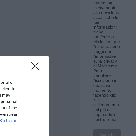
marketing.
Iscrivendoti
alla newsletter
accetti che le
tue
informazioni
siano
trasferite a
Mailchimp per
l'elaborazione.
Leggi qui
l'informativa
sulla privacy
di Mailchimp
.
Potrai
annullare
l'iscrizione in
sonal or
qualsiasi
ection to
momento
ou may
facendo clic
sul
 personal
collegamento
out of the
nel piè di
 downstream
pagina delle
nostre e-mail.
B’s List of