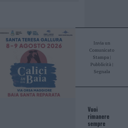
Invia un
Comunicato
Stampa
|
Pubblicità
|
Segnala
Vuoi
rimanere
sempre