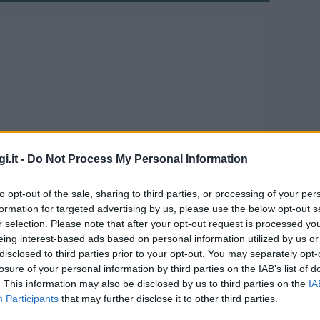
i.it -
Do Not Process My Personal Information
ater Olbia un incontro
to opt-out of the sale, sharing to third parties, or processing of your per
 del plesso brachiale
formation for targeted advertising by us, please use the below opt-out s
r selection. Please note that after your opt-out request is processed y
eing interest-based ads based on personal information utilized by us or
disclosed to third parties prior to your opt-out. You may separately opt-
 Elisabetta Basso, dirigete medico della
losure of your personal information by third parties on the IAB’s list of
ovigo, centro di riferimento nazionale per il
. This information may also be disclosed by us to third parties on the
IA
Participants
that may further disclose it to other third parties.
a chirurgia del sistema nervoso