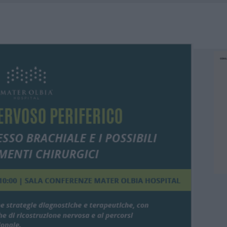
A: OLBIA OMBELICO DEL MONDO PER UNA NOTTE
, LA VICESINDACO: “ORGOGLIO E DISCREZIONE PER VISITA PRIVATA”
 A FUOCO DUE FURGONI
ATURE IN CALO