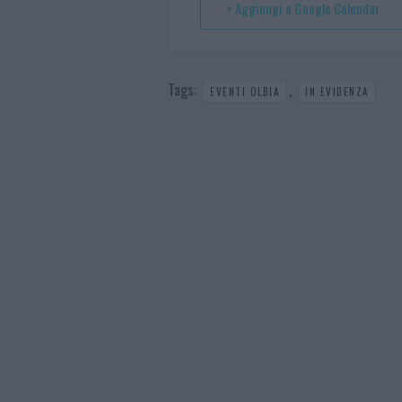
t
p
+ Aggiungi a Google Calendar
Tags:
,
EVENTI OLBIA
IN EVIDENZA