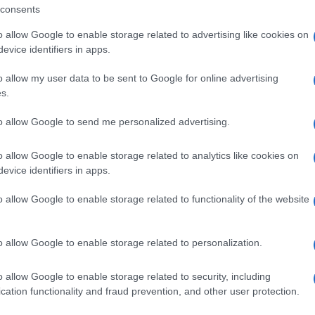
Lauretti, ha avviato una collaborazione
consents
e di Rovigo, finalizzata alla gestione
o allow Google to enable storage related to advertising like cookies on
evice identifiers in apps.
. Per approfondire le più recenti strategie
ital ha organizzato un incontro scientific
o
o allow my user data to be sent to Google for online advertising
s.
alle ore 10.00, presso la Sala Conferenze
uito e rivolto a medici, professionisti
to allow Google to send me personalized advertising.
 ad approfondire le più moderne tecniche di
o allow Google to enable storage related to analytics like cookies on
o funzionale delle lesioni del sistema
evice identifiers in apps.
o allow Google to enable storage related to functionality of the website
rtanto necessario confermare a
o allow Google to enable storage related to personalization.
arketing@materolbia.com
o allow Google to enable storage related to security, including
ità nazionali?
cation functionality and fraud prevention, and other user protection.