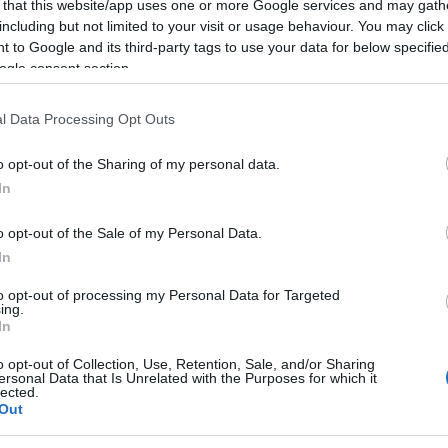
 that this website/app uses one or more Google services and may gath
lla Festa dei Nonni, vi invitiamo a un
including but not limited to your visit or usage behaviour. You may click 
 to Google and its third-party tags to use your data for below specifi
e il loro affetto e la loro saggezza con
ogle consent section.
coli.
l Data Processing Opt Outs
o opt-out of the Sharing of my personal data.
In
 Fiore dei Nonni” + Pausa merenda
o opt-out of the Sale of my Personal Data.
In
ni intorno ad un Falò – Memorie di una
to opt-out of processing my Personal Data for Targeted
ing.
In
iu e Mario Giordano
o opt-out of Collection, Use, Retention, Sale, and/or Sharing
ersonal Data that Is Unrelated with the Purposes for which it
lected.
Out
cordi, creatività e momenti di comunità. Vi