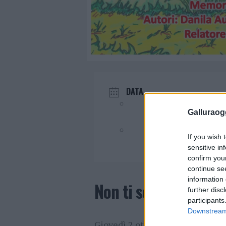
DATA
Ott 02 2025
Galluraogg
Evento terminato!
If you wish 
sensitive in
confirm you
continue se
information 
Non ti scordar di me
further disc
participants
Downstream 
Giovedì 2 ottobre 2025 dalle or