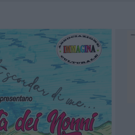
HE IL CENTRO ACCOGLIENZA MINORI CHIUDE
RO SPACCIO E DEGRADO: ESPLODE LA PROTESTA
SCEGLIERE LA SOLUZIONE IDEALE PER LA CASA E L’UFFICIO
KEND A OLBIA E IN GALLURA