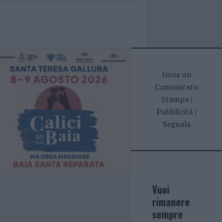
Invia un
Comunicato
Stampa
|
Pubblicità
|
Segnala
Vuoi
rimanere
sempre