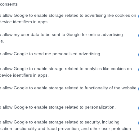
consents
eme i nonni, un tesoro prezioso da non
o allow Google to enable storage related to advertising like cookies on
evice identifiers in apps.
o allow my user data to be sent to Google for online advertising
ità nazionali?
s.
al mese
cliccando
qui
to allow Google to send me personalized advertising.
o allow Google to enable storage related to analytics like cookies on
evice identifiers in apps.
ando nella sezione
Login
dal menù del sito
o allow Google to enable storage related to functionality of the website
o allow Google to enable storage related to personalization.
o allow Google to enable storage related to security, including
cation functionality and fraud prevention, and other user protection.