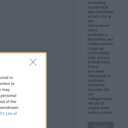
marketing.
Iscrivendoti
alla newsletter
accetti che le
tue
informazioni
siano
trasferite a
Mailchimp per
l'elaborazione.
Leggi qui
l'informativa
sulla privacy
di Mailchimp
.
Potrai
annullare
l'iscrizione in
sonal or
qualsiasi
ection to
momento
ou may
facendo clic
sul
 personal
collegamento
out of the
nel piè di
 downstream
pagina delle
nostre e-mail.
B’s List of