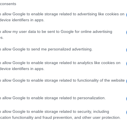
consents
 con la degustazione di
“li chjusoni”
,
o allow Google to enable storage related to advertising like cookies on
evice identifiers in apps.
 chitarra di Tore Nieddu.
o allow my user data to be sent to Google for online advertising
 i gruppi folk con i loro musicisti, seguiranno,
s.
di Orgosolo.
to allow Google to send me personalized advertising.
co 1 con il concerto dei
JANAS.
o allow Google to enable storage related to analytics like cookies on
evice identifiers in apps.
ali variazioni potete visionare la pagina
o allow Google to enable storage related to functionality of the website
ena al seguente link
ro-Loco-Arzachena-100083089223110/
o allow Google to enable storage related to personalization.
ità nazionali?
o allow Google to enable storage related to security, including
cation functionality and fraud prevention, and other user protection.
al mese
cliccando
qui