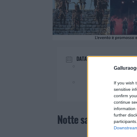
DATA
Ago 01 2024
Galluraogg
Evento terminato!
If you wish 
sensitive in
confirm you
continue se
information 
Notte sarda con Sagr
further disc
participants
Downstream 