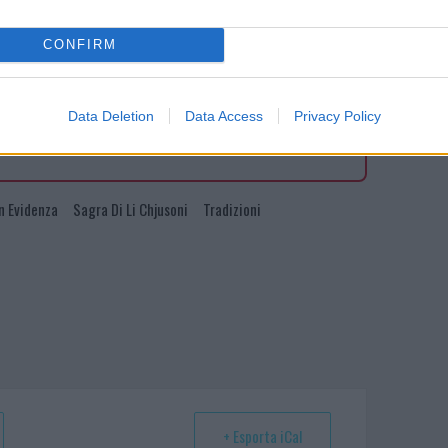
CONFIRM
ando nella sezione
Login
dal menù del sito
Data Deletion
Data Access
Privacy Policy
n Evidenza
Sagra Di Li Chjusoni
Tradizioni
+ Esporta iCal