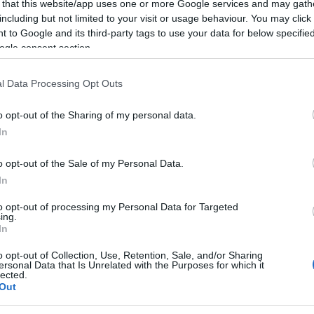
llaborazione con il
Comune
e con l’agenzia
 that this website/app uses one or more Google services and may gath
including but not limited to your visit or usage behaviour. You may click 
a “Notte Sarda” e la sagra di “Li Chjusoni”,
 to Google and its third-party tags to use your data for below specifi
ogle consent section.
rico di Arzachena.
l Data Processing Opt Outs
 l’apertura del mercatino dell’Artigianato
ero isolano. Alle ore 19 da via Salvatore
o opt-out of the Sharing of my personal data.
on il carro a buoi, i tamburini e i trombettieri
In
eguiranno le più importanti maschere
o opt-out of the Sale of my Personal Data.
muthones e Issohadores di Mamoiada”,
In
a”
e i
“Mamutzones de Samugheo”.
La
to opt-out of processing my Personal Data for Targeted
ing.
ibaldi attraversando Piazza Risorgimento con
In
cia e rientro in Piazza Risorgimento. Oltre
o opt-out of Collection, Use, Retention, Sale, and/or Sharing
gruppo folk “Giovanni Maria Angioy
” di
ersonal Data that Is Unrelated with the Purposes for which it
lected.
, il
“Gruppo folk di Sorgono, il “Gruppo
Out
il
“Gruppo folk San Pantaleo”.