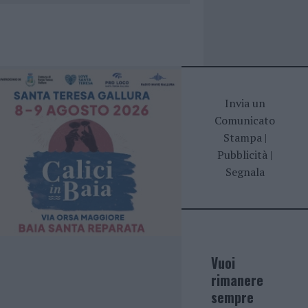
Invia un
Comunicato
Stampa
|
Pubblicità
|
Segnala
Vuoi
rimanere
sempre