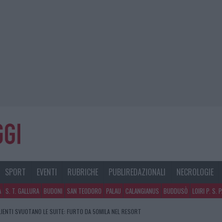
SPORT
EVENTI
RUBRICHE
PUBLIREDAZIONALI
NECROLOGIE
A
S. T. GALLURA
BUDONI
SAN TEODORO
PALAU
CALANGIANUS
BUDDUSÒ
LOIRI P. S. 
CLIENTI SVUOTANO LE SUITE: FURTO DA 50MILA NEL RESORT
GOSTO, SOLE E CALDO TORNANO PROTAGONISTI