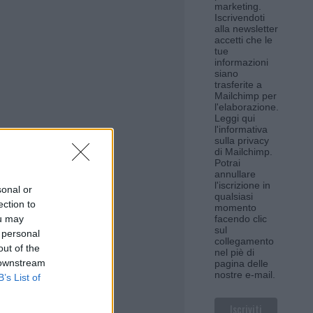
marketing.
Iscrivendoti
alla newsletter
accetti che le
tue
informazioni
siano
trasferite a
Mailchimp per
l'elaborazione.
Leggi qui
l'informativa
sulla privacy
di Mailchimp
.
Potrai
annullare
l'iscrizione in
sonal or
qualsiasi
ection to
momento
ou may
facendo clic
sul
 personal
collegamento
out of the
nel piè di
 downstream
pagina delle
nostre e-mail.
B’s List of