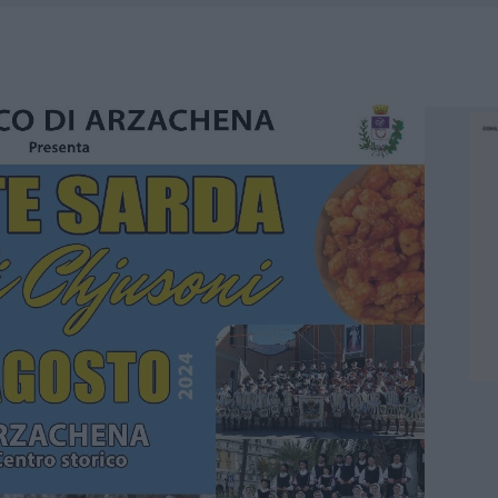
A IL CAMPO BASE: L’INAUGURAZIONE
: GRANDE PARTECIPAZIONE PER IL SUO RACCONTO
RO ACCOGLIENZA MINORI, ALBIERI: “EPISODI GRAVISSIMI”