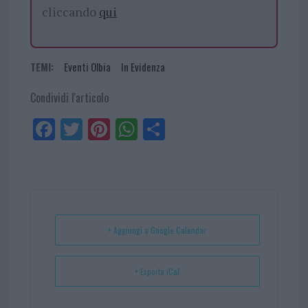
cliccando
qui
TEMI:
Eventi Olbia
In Evidenza
Condividi l'articolo
Fa
Tw
Pi
W
Sh
ce
itt
nt
ha
ar
bo
er
er
ts
e
ok
es
Ap
t
p
+ Aggiungi a Google Calendar
+ Esporta iCal