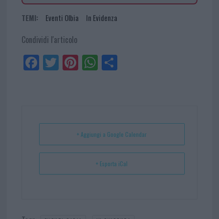
TEMI:
Eventi Olbia
In Evidenza
Condividi l'articolo
Fa
Tw
Pi
W
Sh
ce
itt
nt
ha
ar
bo
er
er
ts
e
ok
es
Ap
t
p
+ Aggiungi a Google Calendar
+ Esporta iCal