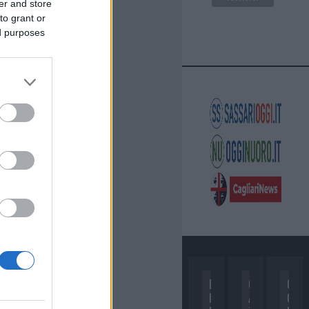
er and store
to grant or
ed purposes
D
C
C
I
A
O