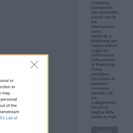
marketing.
Iscrivendoti
alla newsletter
accetti che le
tue
informazioni
siano
trasferite a
Mailchimp per
l'elaborazione.
Leggi qui
l'informativa
sulla privacy
di Mailchimp
.
Potrai
annullare
l'iscrizione in
sonal or
qualsiasi
ection to
momento
ou may
facendo clic
sul
 personal
collegamento
out of the
nel piè di
 downstream
pagina delle
nostre e-mail.
B’s List of