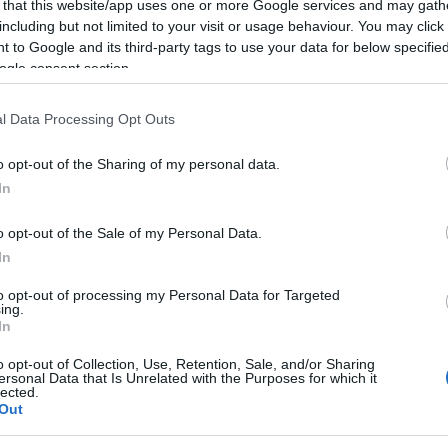
 that this website/app uses one or more Google services and may gath
including but not limited to your visit or usage behaviour. You may click 
 20.30, l’Archivio Mario Cervo ospiterà una
 to Google and its third-party tags to use your data for below specifi
polare e del divertimento con una
ogle consent section.
 in lingua logudorese e terranoese. Sul
l Data Processing Opt Outs
Stefania Saba, protagoniste di uno spettacolo
i linguistiche e storie di vita quotidiana,
o opt-out of the Sharing of my personal data.
In
o ironico e autentico della Sardegna.
o opt-out of the Sale of my Personal Data.
ispettivamente Ciuanna e Sisinnia, vicine di
In
tà ma separate da caratteri completamente
to opt-out of processing my Personal Data for Targeted
ranoese, è una donna che ama apparire,
ing.
In
e pronta a lasciarsi trasportare dalla
o opt-out of Collection, Use, Retention, Sale, and/or Sharing
, originaria di Buddusò, è invece una figura
ersonal Data that Is Unrelated with the Purposes for which it
lected.
, dotata di una lingua affilata e di una
Out
l pettegolezzo.