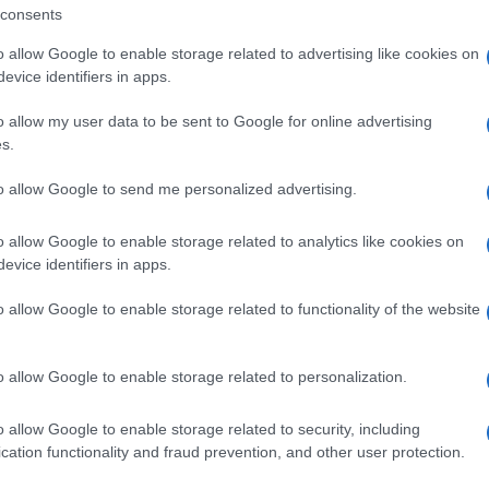
consents
di Ciuanna, luogo simbolico della convivialità
o allow Google to enable storage related to advertising like cookies on
evice identifiers in apps.
una successione di dialoghi esilaranti,
ni. Attraverso aneddoti divertenti e
o allow my user data to be sent to Google for online advertising
s.
rienze di vita, le protagoniste mettono in
rasti, complicità e inevitabili
to allow Google to send me personalized advertising.
bblico momenti di grande leggerezza e
o allow Google to enable storage related to analytics like cookies on
evice identifiers in apps.
o allow Google to enable storage related to functionality of the website
onio linguistico locale attraverso l’uso del
mostrando come il teatro possa essere uno
o allow Google to enable storage related to personalization.
e e tramandare le identità culturali del
 che unisce tradizione e comicità, capace di
o allow Google to enable storage related to security, including
e età.
cation functionality and fraud prevention, and other user protection.