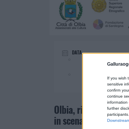
DATA
Giu 16 2026
Galluraogg
Evento terminato!
If you wish 
sensitive in
confirm you
continue se
information 
Olbia, risate e tradi
further disc
participants
in scena una brilla
Downstream 