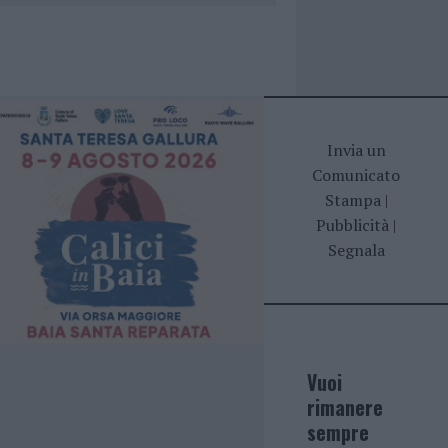
Invia un
Comunicato
Stampa
|
Pubblicità
|
Segnala
Vuoi
rimanere
sempre