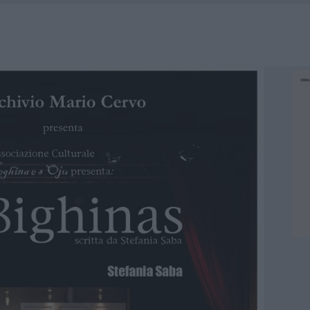
DDA, RISCHIO PER LA RETE ELETTRICA
L CANTIERE: LA GALLURA RITROVA LA STRADA
U, IL COMUNE COMPLETA L’ITER
 PER COMPARSE IN COSTA SMERALDA