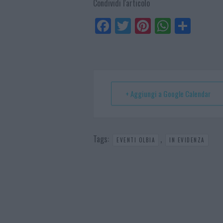
Condividi l'articolo
Fa
Tw
Pi
W
Sh
ce
itt
nt
ha
ar
bo
er
er
ts
e
ok
es
Ap
t
p
+ Aggiungi a Google Calendar
Tags:
,
EVENTI OLBIA
IN EVIDENZA