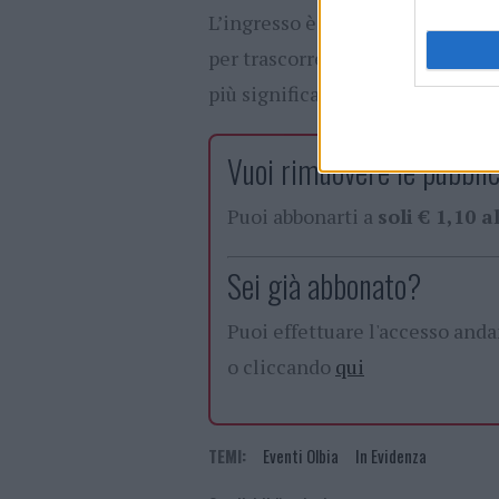
L’ingresso è gratuito, ma è rich
per trascorrere una serata tra so
più significativi per la memoria 
Vuoi rimuovere le pubblic
Puoi abbonarti a
soli € 1,10 
Sei già abbonato?
Puoi effettuare l'accesso and
o cliccando
qui
TEMI:
Eventi Olbia
In Evidenza