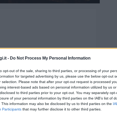
i.it -
Do Not Process My Personal Information
una serata tra jazz, arte e
to opt-out of the sale, sharing to third parties, or processing of your per
formation for targeted advertising by us, please use the below opt-out s
r selection. Please note that after your opt-out request is processed y
eing interest-based ads based on personal information utilized by us or
disclosed to third parties prior to your opt-out. You may separately opt-
ica, arte e improvvisazione nel cuore di
losure of your personal information by third parties on the IAB’s list of
. This information may also be disclosed by us to third parties on the
IA
op Club accoglie la serata “Note, colori e
Participants
that may further disclose it to other third parties.
 trasforma lo spazio di Via Roma in un punto