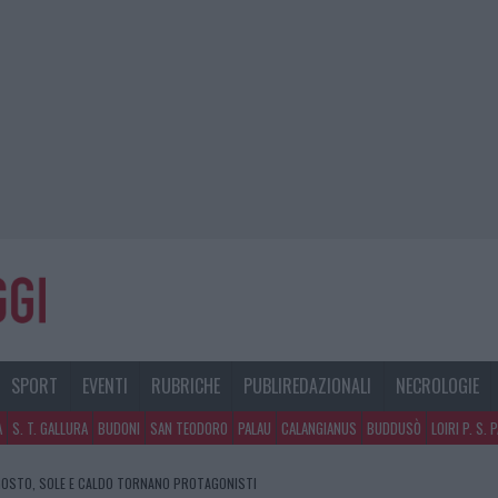
SPORT
EVENTI
RUBRICHE
PUBLIREDAZIONALI
NECROLOGIE
A
S. T. GALLURA
BUDONI
SAN TEODORO
PALAU
CALANGIANUS
BUDDUSÒ
LOIRI P. S. 
GOSTO, SOLE E CALDO TORNANO PROTAGONISTI