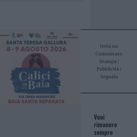
Invia un
Comunicato
Stampa
|
Pubblicità
|
Segnala
Vuoi
rimanere
sempre