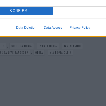
CONFIRM
+ Esporta iCal
Data Deletion
Data Access
Privacy Policy
,
,
,
,
LUB
CULTURA OLBIA
EVENTI OLBIA
JAM SESSION
,
,
USICA LIVE SARDEGNA
OLBIA
VIA ROMA OLBIA