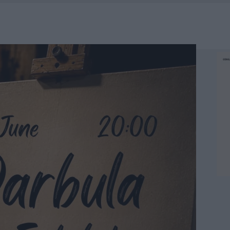
A IL CAMPO BASE: L’INAUGURAZIONE
: GRANDE PARTECIPAZIONE PER IL SUO RACCONTO
RO ACCOGLIENZA MINORI, ALBIERI: “EPISODI GRAVISSIMI”
NO LE SUITE: FURTO DA 50MILA NEL RESORT