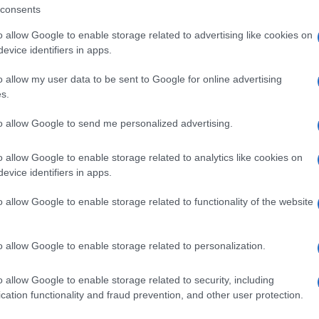
consents
ità nazionali?
o allow Google to enable storage related to advertising like cookies on
evice identifiers in apps.
al mese
cliccando
qui
o allow my user data to be sent to Google for online advertising
s.
to allow Google to send me personalized advertising.
ando nella sezione
Login
dal menù del sito
o allow Google to enable storage related to analytics like cookies on
evice identifiers in apps.
o allow Google to enable storage related to functionality of the website
Cultura Olbia
Eventi Olbia
Jam Session
Jazz Olbia
Olbia
Via Roma Olbia
o allow Google to enable storage related to personalization.
o allow Google to enable storage related to security, including
cation functionality and fraud prevention, and other user protection.