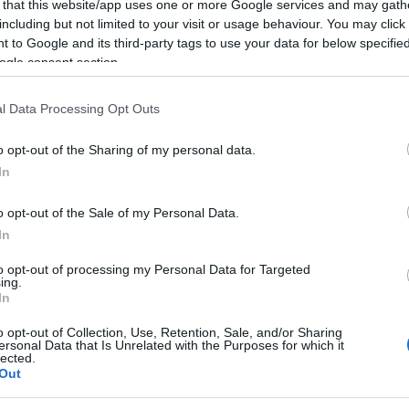
 that this website/app uses one or more Google services and may gath
 diversi, con il jazz a fare da filo conduttore
including but not limited to your visit or usage behaviour. You may click 
 to Google and its third-party tags to use your data for below specifi
ogle consent section.
ione della mostra a tema jazz dell’artista
l Data Processing Opt Outs
n percorso visivo che racconta l’origine e
o opt-out of the Sharing of my personal data.
io creativo. Un momento pensato per
In
o artistico, attraverso un dialogo diretto con
egame tra segno, colore e musica.
o opt-out of the Sale of my Personal Data.
In
 spazio lascia posto alla musica dal vivo con
to opt-out of processing my Personal Data for Targeted
ing.
iltri, dove musicisti e appassionati potranno
In
ttivamente alla costruzione del suono. Un
o opt-out of Collection, Use, Retention, Sale, and/or Sharing
ersonal Data that Is Unrelated with the Purposes for which it
cui l’improvvisazione diventa linguaggio
lected.
Out
essenza più autentica.