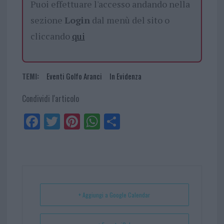
Puoi effettuare l'accesso andando nella
sezione
Login
dal menù del sito o
cliccando
qui
TEMI:
Eventi Golfo Aranci
In Evidenza
Condividi l'articolo
Fa
Tw
Pi
W
Sh
ce
itt
nt
ha
ar
bo
er
er
ts
e
ok
es
Ap
t
p
+ Aggiungi a Google Calendar