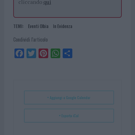
cliccando
qui
TEMI:
Eventi Olbia
In Evidenza
Condividi l'articolo
Fa
Tw
Pi
W
Sh
ce
itt
nt
ha
ar
bo
er
er
ts
e
ok
es
Ap
t
p
+ Aggiungi a Google Calendar
+ Esporta iCal