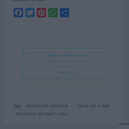
Fa
Tw
Pi
W
Sh
ce
itt
nt
ha
ar
bo
er
er
ts
e
ok
es
Ap
t
p
+ Aggiungi a Google Calendar
+ Esporta iCal
Tags:
,
,
ASSOCIAZIONE WORLDRISE
CINEMA PER IL MARE
POLITECNICO ARGONAUTI OLBIA