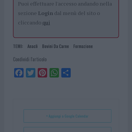
Puoi effettuare l'accesso andando nella
sezione
Login
dal menù del sito o
cliccando
qui
TEMI:
Anacli
Bovini Da Carne
Formazione
Condividi l'articolo
Fa
Tw
Pi
W
Sh
ce
itt
nt
ha
ar
bo
er
er
ts
e
ok
es
Ap
t
p
+ Aggiungi a Google Calendar