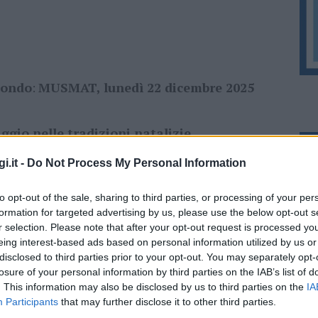
mondo
:
MUSMAT, lunedì 22 dicembre 2025
io nelle tradizioni natalizie
i.it -
Do Not Process My Personal Information
ieme al quartetto formato dai musicisti
to opt-out of the sale, sharing to third parties, or processing of your per
sogus
,
Fabrizio Figoni
e dalla voce di
formation for targeted advertising by us, please use the below opt-out s
r selection. Please note that after your opt-out request is processed y
 pubblico in un affascinante percorso
eing interest-based ads based on personal information utilized by us or
disclosed to third parties prior to your opt-out. You may separately opt-
 natalizie di diversi Paesi europei:
losure of your personal information by third parties on the IAB’s list of
dalla
Francia
all’
Italia
, fino alla nostra
. This information may also be disclosed by us to third parties on the
IA
Participants
that may further disclose it to other third parties.
 poi verso il
Medio Oriente
, con canti di