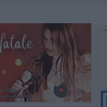
 OUT AD OLBIA PER IL READING SU ATZENI
NNI DEL DIVING CENTER DI TEGGE
 ARZACHENA: FERITO IL CONDUCENTE
: SALVATE DAI VIGILI DEL FUOCO