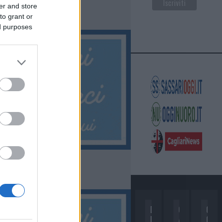
er and store
to grant or
ed purposes
D
C
C
I
A
O