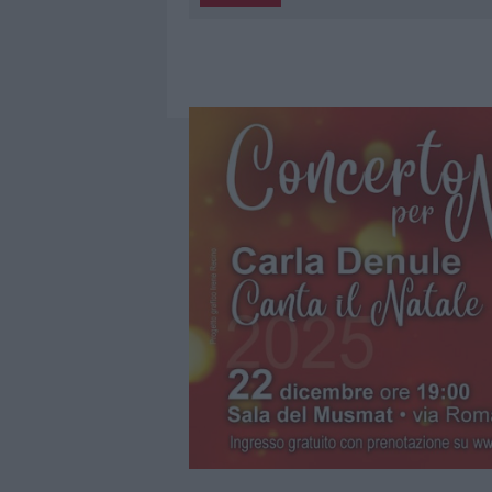
5 AGOSTO 2026
|
“SUL FILO DEL DISCORSO”: SOLD
5 AGOSTO 2026
|
LA MADDALENA, FESTA PER I 30 A
5 AGOSTO 2026
|
ESCE DI STRADA CON L’AUTO AD
5 AGOSTO 2026
|
TURISTE SI PERDONO A TAVOLARA