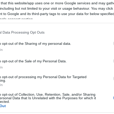
ludersi infine nel continente
americano
.
 that this website/app uses one or more Google services and may gath
including but not limited to your visit or usage behaviour. You may click 
 to Google and its third-party tags to use your data for below specifi
più suggestivi canti natalizi nelle loro
ogle consent section.
 culture unite da un unico grande messaggio:
l Data Processing Opt Outs
o opt-out of the Sharing of my personal data.
nalità e dall’intensità di questo progetto
In
o opt-out of the Sale of my Personal Data.
e nel mondo!
In
e.
to opt-out of processing my Personal Data for Targeted
ing.
In
ità nazionali?
o opt-out of Collection, Use, Retention, Sale, and/or Sharing
ersonal Data that Is Unrelated with the Purposes for which it
lected.
al mese
cliccando
qui
Out