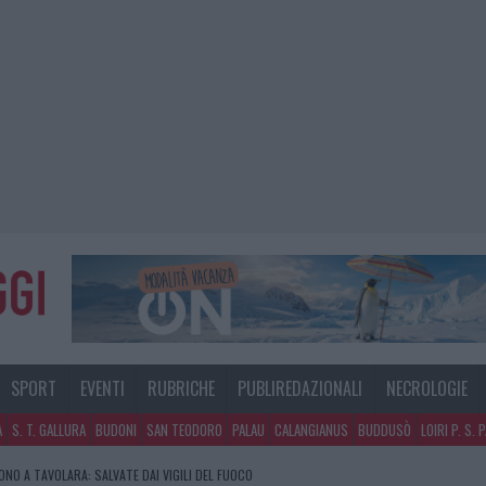
SPORT
EVENTI
RUBRICHE
PUBLIREDAZIONALI
NECROLOGIE
A
S. T. GALLURA
BUDONI
SAN TEODORO
PALAU
CALANGIANUS
BUDDUSÒ
LOIRI P. S. 
GOSTO, MIGLIORA IL TEMPO IN GALLURA