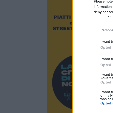
Please note
information 
deny consent
in below Go
Persona
I want t
Opted 
I want t
Opted 
I want 
Advertis
Opted 
I want t
of my P
was col
Opted 