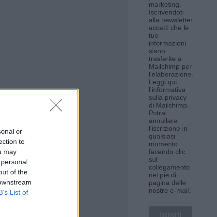
marketing.
Iscrivendoti
alla newsletter
accetti che le
tue
informazioni
siano
trasferite a
Mailchimp per
l'elaborazione.
Leggi qui
l'informativa
sulla privacy
di Mailchimp
.
Potrai
annullare
l'iscrizione in
sonal or
qualsiasi
ection to
momento
ou may
facendo clic
sul
 personal
collegamento
out of the
nel piè di
 downstream
pagina delle
nostre e-mail.
B’s List of