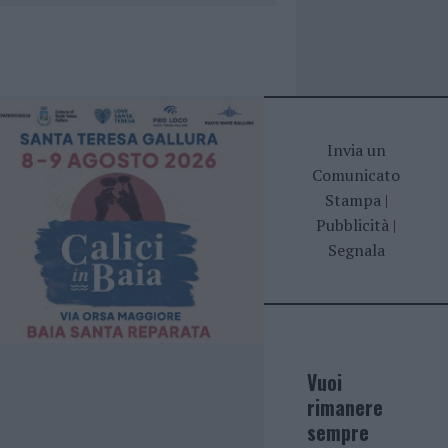
Invia un
Comunicato
Stampa
|
Pubblicità
|
Segnala
Vuoi
rimanere
sempre