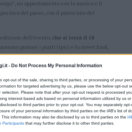
borgo”, un appuntamento con la musica e il
pro loco del paese, con il patrocinio del
 edizione dell’evento,
che si terrà il 18
 possono gustare i piatti tipici e lo street food,
i spettacoli con il gruppo blues La Città di
oto mago Rocco Borsalino e il Duo De André.
i.it -
Do Not Process My Personal Information
to opt-out of the sale, sharing to third parties, or processing of your per
formation for targeted advertising by us, please use the below opt-out s
r selection. Please note that after your opt-out request is processed y
eing interest-based ads based on personal information utilized by us or
disclosed to third parties prior to your opt-out. You may separately opt-
losure of your personal information by third parties on the IAB’s list of
. This information may also be disclosed by us to third parties on the
IA
Participants
that may further disclose it to other third parties.