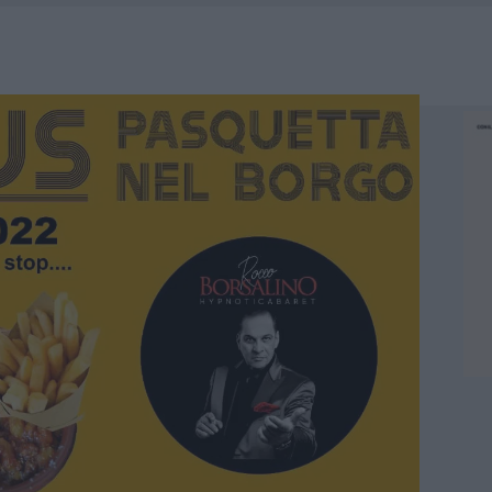
E CALDO TORNANO PROTAGONISTI
A IL CAMPO BASE: L’INAUGURAZIONE
: GRANDE PARTECIPAZIONE PER IL SUO RACCONTO
RO ACCOGLIENZA MINORI, ALBIERI: “EPISODI GRAVISSIMI”