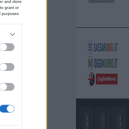
er and store
to grant or
ed purposes
D
C
C
I
A
O