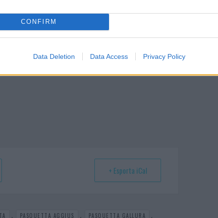
CONFIRM
Pasquetta Aggius
Pasquetta Gallura
Data Deletion
Data Access
Privacy Policy
+ Esporta iCal
,
,
,
TA
PASQUETTA AGGIUS
PASQUETTA GALLURA