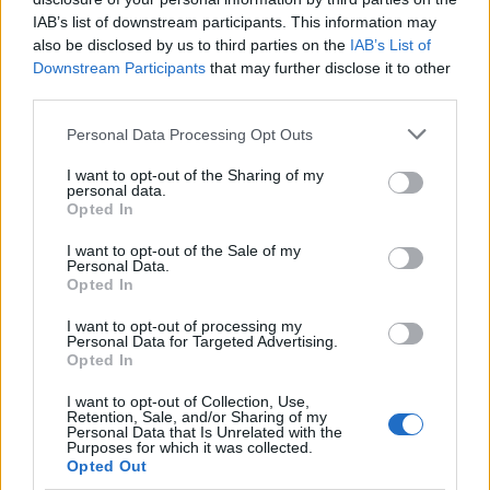
IAB’s list of downstream participants. This information may
also be disclosed by us to third parties on the
IAB’s List of
Downstream Participants
that may further disclose it to other
third parties.
Please note that this website/app uses one or more Google
Personal Data Processing Opt Outs
services and may gather and store information including but
NECROLOGIE
not limited to your visit or usage behaviour. You may click to
I want to opt-out of the Sharing of my
personal data.
grant or deny consent to Google and its third-party tags to
Opted In
use your data for below specified purposes in below Google
Mario Malu
consent section.
I want to opt-out of the Sale of my
Personal Data.
Opted In
I want to opt-out of processing my
Paolo Pinna
Personal Data for Targeted Advertising.
Opted In
I want to opt-out of Collection, Use,
Retention, Sale, and/or Sharing of my
Martina Agostina Diturco
Personal Data that Is Unrelated with the
Purposes for which it was collected.
Opted Out