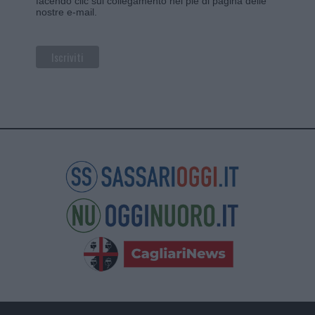
facendo clic sul collegamento nel piè di pagina delle
nostre e-mail.