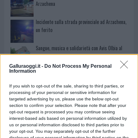
Arzachena
Incidente sulla strada provinciale ad Arzachena,
un ferito
Sangue, musica e solidarietà con Avis Olbia al
Delta Center
Galluraoggi.it -
Do Not Process My Personal
Information
Meteo Olbia 9 agosto, temperature in calo
If you wish to opt-out of the sale, sharing to third parties, or
processing of your personal or sensitive information for
targeted advertising by us, please use the below opt-out
Salmo finisce in ospedale a Catania, ma il tour
section to confirm your selection. Please note that after your
va avanti: “Sicilia, ci sono”
opt-out request is processed you may continue seeing
interest-based ads based on personal information utilized by
us or personal information disclosed to third parties prior to
your opt-out. You may separately opt-out of the further
disclosure of your personal information by third parties on the