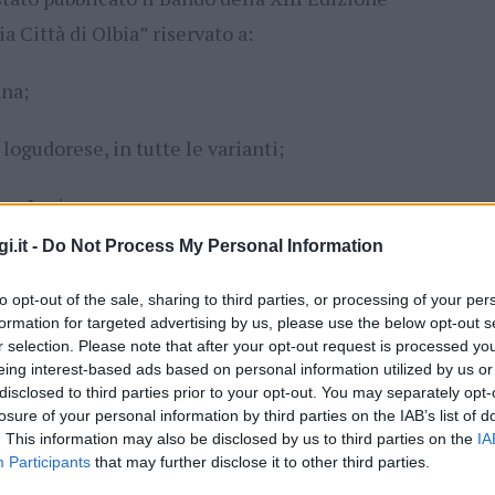
a Città di Olbia” riservato a:
ana;
 logudorese, in tutte le varianti;
ana Junior;
i.it -
Do Not Process My Personal Information
 o versi sciolti, in gallurese e logudorese, in
to opt-out of the sale, sharing to third parties, or processing of your per
formation for targeted advertising by us, please use the below opt-out s
r selection. Please note that after your opt-out request is processed y
partecipazione al concorso è gratuita.
eing interest-based ads based on personal information utilized by us or
disclosed to third parties prior to your opt-out. You may separately opt-
’opera candidata al concorso e la restante
losure of your personal information by third parties on the IAB’s list of
. This information may also be disclosed by us to third parties on the
IA
anno essere inviate esclusivamente
Participants
that may further disclose it to other third parties.
lo@pec.comuneolbia.it
entro le ore 23:59 del