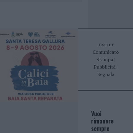
Invia un
Comunicato
Stampa
|
Pubblicità
|
Segnala
Vuoi
rimanere
sempre