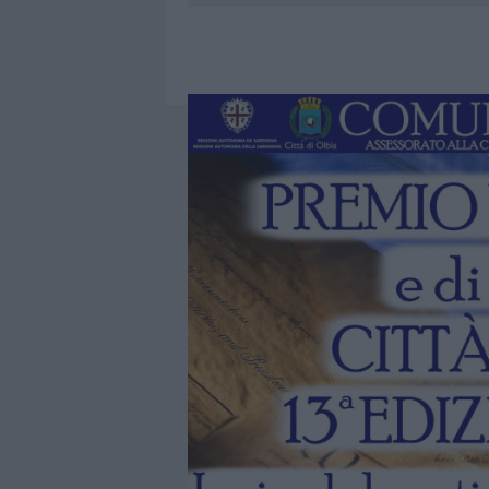
7 AGOSTO 2026
|
MIGLIORI CLINICHE DI ESTETICA 
PER I TRATTAMENTI LASER NON INVASIVI
7 AGOSTO 2026
|
NUOVI STALLI RESIDENTI A PALA
7 AGOSTO 2026
|
FILM INTERNAZIONALE, CASTING
7 AGOSTO 2026
|
PORTO ROTONDO OSPITA LA GRAN