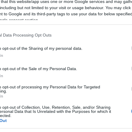
 that this website/app uses one or more Google services and may gath
e con le modalità definite dal Bando.
including but not limited to your visit or usage behaviour. You may click 
 to Google and its third-party tags to use your data for below specifi
ogle consent section.
ersi alla Biblioteca Civica Simpliciana,
026 Olbia (OT) – tel. 0789/26710, email:
l Data Processing Opt Outs
lbia.ot.it
,
www.librami.it/olbia
o opt-out of the Sharing of my personal data.
In
ità nazionali?
o opt-out of the Sale of my Personal Data.
al mese
cliccando
qui
In
to opt-out of processing my Personal Data for Targeted
ing.
In
ando nella sezione
Login
dal menù del sito
o opt-out of Collection, Use, Retention, Sale, and/or Sharing
ersonal Data that Is Unrelated with the Purposes for which it
lected.
Out