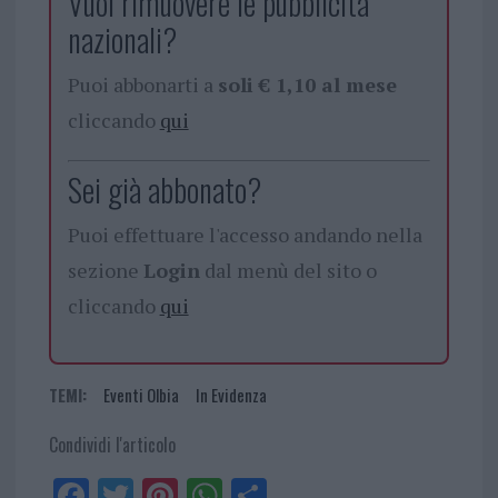
Vuoi rimuovere le pubblicità
nazionali?
Puoi abbonarti a
soli € 1,10 al mese
cliccando
qui
Sei già abbonato?
Puoi effettuare l'accesso andando nella
sezione
Login
dal menù del sito o
cliccando
qui
TEMI:
Eventi Olbia
In Evidenza
Condividi l'articolo
Fa
Tw
Pi
W
Sh