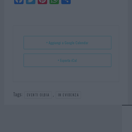
ce
itt
nt
ha
ar
bo
er
er
ts
e
ok
es
Ap
t
p
+ Aggiungi a Google Calendar
+ Esporta iCal
Tags:
,
EVENTI OLBIA
IN EVIDENZA